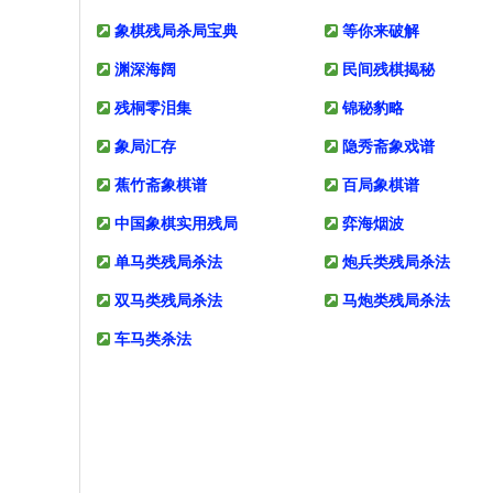
象棋残局杀局宝典
等你来破解
渊深海阔
民间残棋揭秘
残桐零泪集
锦秘豹略
象局汇存
隐秀斋象戏谱
蕉竹斋象棋谱
百局象棋谱
中国象棋实用残局
弈海烟波
单马类残局杀法
炮兵类残局杀法
双马类残局杀法
马炮类残局杀法
车马类杀法