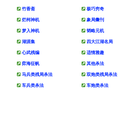
竹香斋
极巧穷奇
烂柯神机
象局彙刊
梦入神机
韬略元机
湖涯集
四大江湖名局
心武残编
适情雅趣
弈海征帆
其他杀法
马兵类残局杀法
双炮类残局杀法
车兵类杀法
车炮类杀法