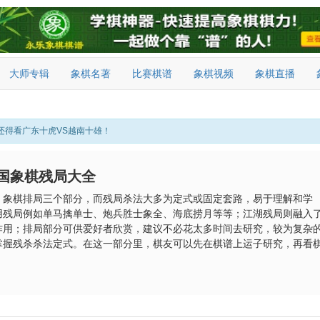
大师专辑
象棋名著
比赛棋谱
象棋视频
象棋直播
还得看广东十虎VS越南十雄！
国象棋残局大全
、象棋排局三个部分，而残局杀法大多为定式或固定套路，易于理解和学
用残局例如单马擒单士、炮兵胜士象全、海底捞月等等；江湖残局则融入
作用；排局部分可供爱好者欣赏，建议不必花太多时间去研究，较为复杂
掌握残杀杀法定式。在这一部分里，棋友可以先在棋谱上运子研究，再看