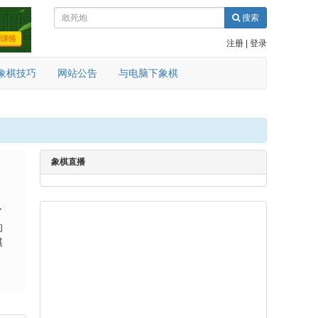
搜索
注册
|
登录
象棋技巧
网站公告
与电脑下象棋
象棋直播
了
的
棋