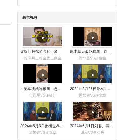
象棋视频
许银川教你炮高兵士象全如何赢士象全，简单四步即可
郭中基大战赵鑫鑫，许银川激情讲解
炮高兵士相全胜士象全
郭中基VS赵鑫鑫
市冠军挑战许银川，急进中兵变化真激烈！
2024年9月28日象棋世界栏目，刘君、蒋川讲解了第九届杨官璘杯象棋公开赛孟繁睿与许文章的对局
市冠军VS许银川
孟繁睿VS许文章
2024年6月8日象棋世界，刘君、蒋川讲解了第九届杨官璘杯全国象棋公开赛孟繁睿与许文章的对局
2024年6月1日刘君、蒋川讲解第三届上海杯象棋大师赛谢靖与李少庚的对局
孟繁睿VS许文章
谢靖VS李少庚