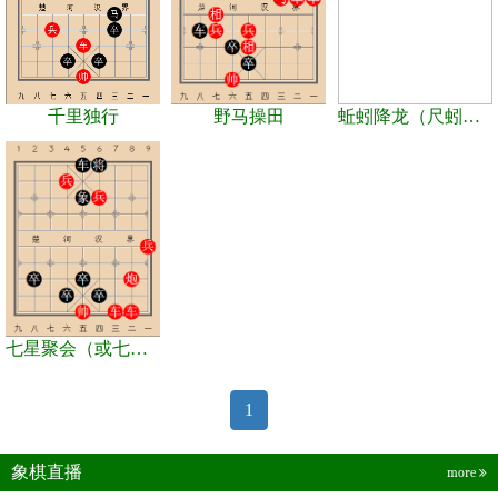
千里独行
野马操田
蚯蚓降龙（尺蚓降龙）
七星聚会（或七星拱斗）
1
象棋直播
more