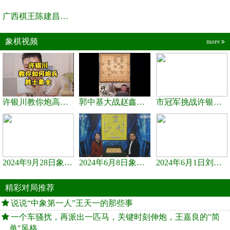
广西棋王陈建昌直播间
象棋视频
more
许银川教你炮高兵士象全如何赢士象全，简单四步即可
郭中基大战赵鑫鑫，许银川激情讲解
市冠军挑战许银川，急进中兵变化真激烈！
2024年9月28日象棋世界栏目，刘君、蒋川讲解了第九届杨官璘杯象棋...
2024年6月8日象棋世界，刘君、蒋川讲解了第九届杨官璘杯全国象棋...
2024年6月1日刘君、蒋川讲解第三届上海杯象棋大师赛谢靖与李少庚...
精彩对局推荐
说说“中象第一人”王天一的那些事
一个车骚扰，再派出一匹马，关键时刻伸炮，王嘉良的"简
单"风格