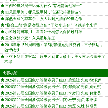
三例经典残局告诉你为什么“有炮需留他家士”
但见冠军笑，哪见亚军哭，谁还记得潘振波？
浑然天成的弃车杀，强大师阎文清的经典之作
“拼命三郎”岂是浪得虚名？于幼华连弃车马绝杀李来群
小卒过河当车用，看看郑惟桐怎么保护过河卒
董文渊妙弃双车入局重炮杀王
2016年象甲对局精选：第5轮赖理兄先胜龚岩，三子归边，
凶悍绝杀
下棋下到世界冠军，读书读到北大硕士，美女棋后金海英了
不得！
比赛棋谱
2026第20届全国象棋等级赛男子组[3]:梁雅让 先负 徐泽辉
2026第20届全国象棋等级赛男子组[3]:郑奕宸 先负 姚勤贺
2026第20届全国象棋等级赛男子组[3]:李彦阳 先负 解龙昊
2026第20届全国象棋等级赛男子组[3]:杜宁 先负 李秉臻
2026第20届全国象棋等级赛男子组[2]:洪磊 先胜 林煜昊