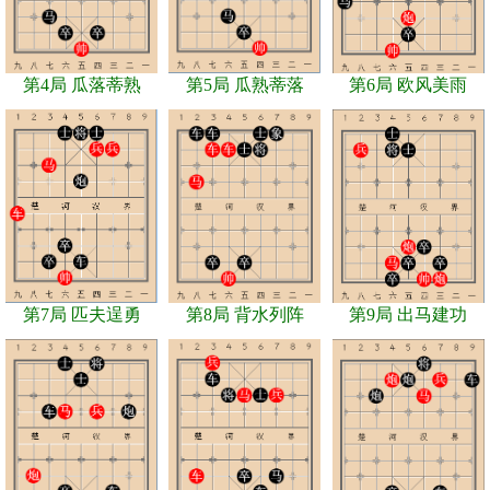
第4局 瓜落蒂熟
第5局 瓜熟蒂落
第6局 欧风美雨
第7局 匹夫逞勇
第8局 背水列阵
第9局 出马建功