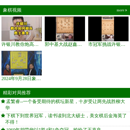
象棋视频
more
许银川教你炮高兵士象全如何赢士象全，简单四步即可
郭中基大战赵鑫鑫，许银川激情讲解
市冠军挑战许银川，急进中兵变化真激烈！
2024年9月28日象棋世界栏目，刘君、蒋川讲解了第九届杨官璘杯象棋...
精彩对局推荐
孟繁睿--一个备受期待的棋坛新星，十岁受让两先战胜柳大
华
下棋下到世界冠军，读书读到北大硕士，美女棋后金海英了
不得！
1960年胡荣华以5胜4和1负夺冠，输给了王嘉良