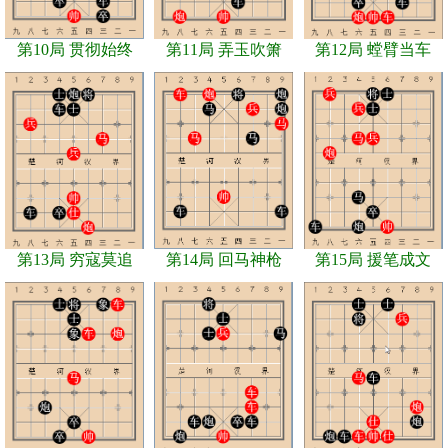
第10局 贯彻始终
第11局 弄玉吹箫
第12局 螳臂当车
第13局 穷寇莫追
第14局 回马神枪
第15局 援笔成文