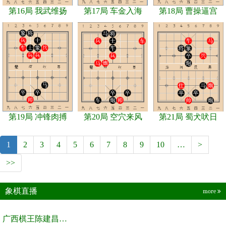
第16局 我武维扬
第17局 车金入海
第18局 曹操逼宫
第19局 冲锋肉搏
第20局 空穴来风
第21局 蜀犬吠日
1
2
3
4
5
6
7
8
9
10
…
>
>>
象棋直播
more
广西棋王陈建昌直播间