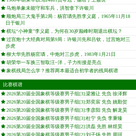
马炮单象未能守和车兵，洪智拿下许银川
顺炮局三大鬼手第2局：杨官璘先胜李义庭，1965年11月18
日于银川
棋坛“小神童”李义庭，为何在30岁巅峰时期退出棋坛？
过宫炮十大经典对局第9局：许银川先和吕钦，过宫炮对三
步虎
柳大华先胜杨官璘，中炮对三步虎，1983年1月21日
胡荣华一车换三智取汪~洋，子力衔接是亮点
象棋残局怎么学？推荐两本最适合初学者的残局棋谱
比赛棋谱
2026第20届全国象棋等级赛男子组[3]:梁雅让 先负 徐泽辉
2026第20届全国象棋等级赛男子组[3]:郑奕宸 先负 姚勤贺
2026第20届全国象棋等级赛男子组[3]:李彦阳 先负 解龙昊
2026第20届全国象棋等级赛男子组[3]:杜宁 先负 李秉臻
2026第20届全国象棋等级赛男子组[2]:洪磊 先胜 林煜昊
2026第20届全国象棋等级赛男子组[2]:刘子炀 先胜 周珂