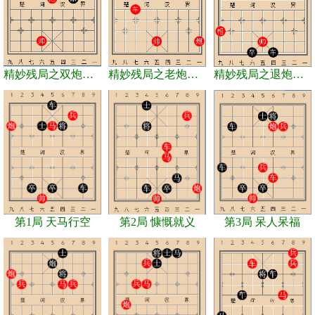
精妙残局之双炮兵巧胜双车士象全
精妙残局之老炮拖车
精妙残局之退炮引车
第1局 天马行空
第2局 慷慨就义
第3局 呆人呆福