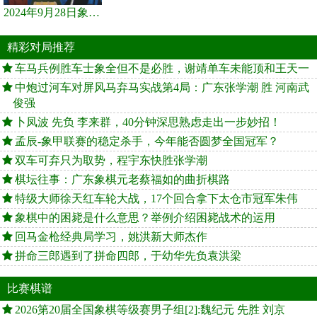
2024年9月28日象棋世界栏目，刘君、蒋川讲解了第九届杨官璘杯象棋...
精彩对局推荐
车马兵例胜车士象全但不是必胜，谢靖单车未能顶和王天一
中炮过河车对屏风马弃马实战第4局：广东张学潮 胜 河南武
俊强
卜凤波 先负 李来群，40分钟深思熟虑走出一步妙招！
孟辰-象甲联赛的稳定杀手，今年能否圆梦全国冠军？
双车可弃只为取势，程宇东快胜张学潮
棋坛往事：广东象棋元老蔡福如的曲折棋路
特级大师徐天红车轮大战，17个回合拿下太仓市冠军朱伟
象棋中的困毙是什么意思？举例介绍困毙战术的运用
回马金枪经典局学习，姚洪新大师杰作
拼命三郎遇到了拼命四郎，于幼华先负袁洪梁
比赛棋谱
2026第20届全国象棋等级赛男子组[2]:魏纪元 先胜 刘京