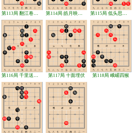
第113局 翻江卷巨澜
第114局 皓月映流萤
第115局 低头思故乡
第116局 千里送鹅毛
第117局 十面埋伏
第118局 峨嵋四猴