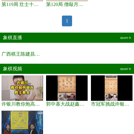
第119局 壮士十年归
第120局 僧敲月下门
1
象棋直播
more
广西棋王陈建昌直播间
象棋视频
more
许银川教你炮高兵士象全如何赢士象全，简单四步即可
郭中基大战赵鑫鑫，许银川激情讲解
市冠军挑战许银川，急进中兵变化真激烈！