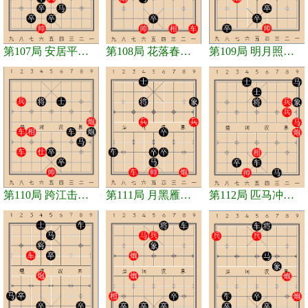
第107局 安居平五路
第108局 花落春归去
第109局 明月照高楼
第110局 跨江击刘表
第111局 月黑雁飞高
第112局 匹马冲牛塘