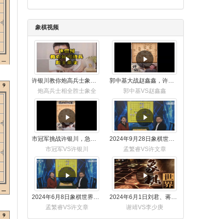
象棋视频
许银川教你炮高兵士象全如何赢士象全，简单四步即可
郭中基大战赵鑫鑫，许银川激情讲解
炮高兵士相全胜士象全
郭中基VS赵鑫鑫
市冠军挑战许银川，急进中兵变化真激烈！
2024年9月28日象棋世界栏目，刘君、蒋川讲解了第九届杨官璘杯象棋公开赛孟繁睿与许文章的对局
市冠军VS许银川
孟繁睿VS许文章
2024年6月8日象棋世界，刘君、蒋川讲解了第九届杨官璘杯全国象棋公开赛孟繁睿与许文章的对局
2024年6月1日刘君、蒋川讲解第三届上海杯象棋大师赛谢靖与李少庚的对局
孟繁睿VS许文章
谢靖VS李少庚