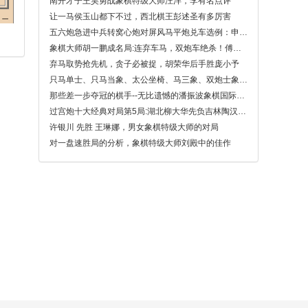
南开才子王昊勇战象棋特级大师汪洋，李有名点评
让一马侯玉山都下不过，西北棋王彭述圣有多厉害
五六炮急进中兵转窝心炮对屏风马平炮兑车选例：申鹏 胜 吴优
象棋大师胡一鹏成名局:连弃车马，双炮车绝杀！傅光明先负胡一鹏(精彩)
弃马取势抢先机，贪子必被捉，胡荣华后手胜庞小予
只马单士、只马当象、太公坐椅、马三象、双炮士象全和车炮等经典和局图解
那些差一步夺冠的棋手--无比遗憾的潘振波象棋国际特级大师
过宫炮十大经典对局第5局:湖北柳大华先负吉林陶汉明，开局反先，中局得子
许银川 先胜 王琳娜，男女象棋特级大师的对局
对一盘速胜局的分析，象棋特级大师刘殿中的佳作