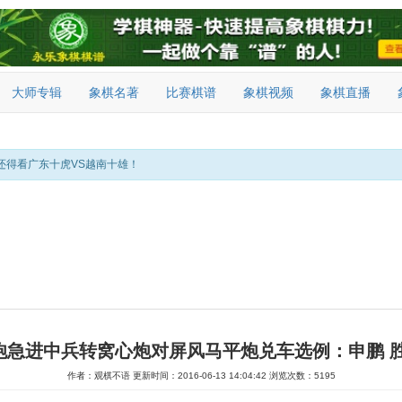
大师专辑
象棋名著
比赛棋谱
象棋视频
象棋直播
还得看广东十虎VS越南十雄！
炮急进中兵转窝心炮对屏风马平炮兑车选例：申鹏 胜
作者：观棋不语
更新时间：2016-06-13 14:04:42
浏览次数：5195