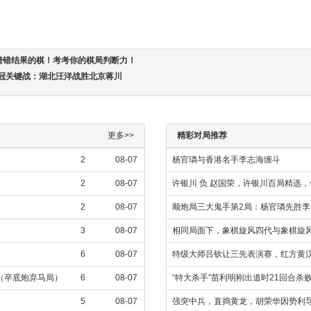
猜错结果的棋！考考你的棋局判断力！
夺冠关键战：湖北汪洋战胜北京蒋川
更多>>
精彩对局推荐
2
08-07
杨官璘与香港名手李志海缠斗
2
08-07
许银川 负 赵国荣，许银川百局精选
2
08-07
顺炮局三大鬼手第2局：杨官璘先胜李义
3
08-07
相同局面下，象棋旋风四代与象棋旋风
6
08-07
特级大师吕钦让三先表演赛，红方黄汉
飞（卒底炮弃马局）
6
08-07
“特大杀手”苗利明刚出道时21回合杀
5
08-07
强突中兵，直捣黄龙，胡荣华因势利