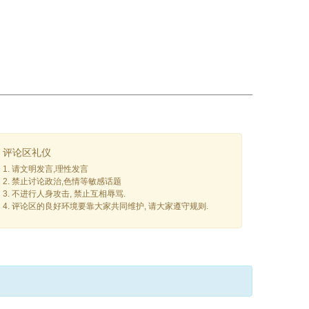
评论区礼仪
1. 请文明发言,理性发言
2. 禁止讨论政治,色情等敏感话题
3. 不进行人身攻击, 禁止互相辱骂.
4. 评论区的良好环境要靠大家共同维护, 请大家遵守规则.