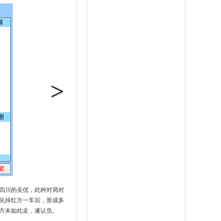
>
四川的吴优，此种对局对
兑掉红方一车后，形成多
方未如此走，遂认负。