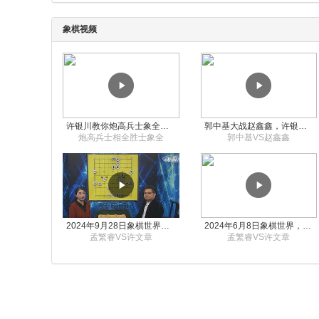
象棋视频
许银川教你炮高兵士象全如何赢士象全，简单四步即可
郭中基大战赵鑫鑫，许银川激情讲解
炮高兵士相全胜士象全
郭中基VS赵鑫鑫
2024年9月28日象棋世界栏目，刘君、蒋川讲解了第九届杨官璘杯象棋公开赛孟繁睿与许文章的对局
2024年6月8日象棋世界，刘君、蒋川讲解了第九届杨官璘杯全国象棋公开赛孟繁睿与许文章的对局
孟繁睿VS许文章
孟繁睿VS许文章