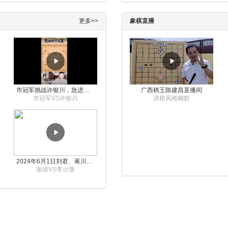
更多>>
象棋直播
市冠军挑战许银川，急进中兵变化真激烈！
广西棋王陈建昌直播间
市冠军VS许银川
讲棋风格幽默
2024年6月1日刘君、蒋川讲解第三届上海杯象棋大师赛谢靖与李少庚的对局
谢靖VS李少庚