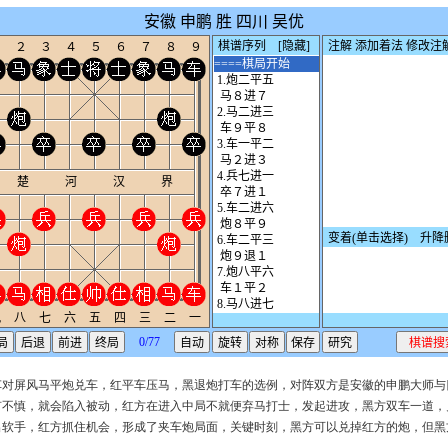
车对屏风马平炮兑车，红平车压马，黑退炮打车的选例，对阵双方是安徽的申鹏大师与
有不慎，就会陷入被动，红方在进入中局不就便弃马打士，发起进攻，黑方双车一道，
出软手，红方抓住机会，形成了夹车炮局面，关键时刻，黑方可以兑掉红方的炮，但黑