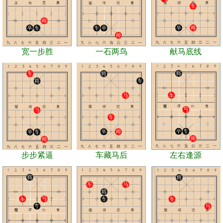
宽一步胜
一石两鸟
献马底线
步步紧逼
车藏马后
左右逢源