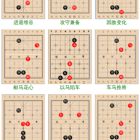
进退维谷
攻守兼备
因敌变化
献马花心
以马陷车
车马拴将