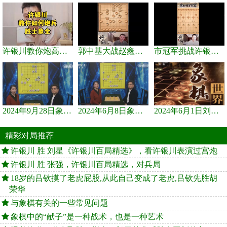
许银川教你炮高兵士象全如何赢士象全，简单四步即可
郭中基大战赵鑫鑫，许银川激情讲解
市冠军挑战许银川，急进中兵变化真激烈！
2024年9月28日象棋世界栏目，刘君、蒋川讲解了第九届杨官璘杯象棋...
2024年6月8日象棋世界，刘君、蒋川讲解了第九届杨官璘杯全国象棋...
2024年6月1日刘君、蒋川讲解第三届上海杯象棋大师赛谢靖与李少庚...
精彩对局推荐
许银川 胜 刘星《许银川百局精选》，看许银川表演过宫炮
许银川 胜 张强，许银川百局精选，对兵局
18岁的吕钦摸了老虎屁股,从此自己变成了老虎,吕钦先胜胡
荣华
与象棋有关的一些常见问题
象棋中的“献子”是一种战术，也是一种艺术