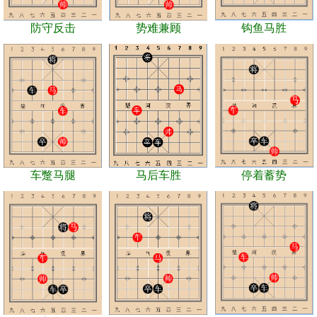
防守反击
势难兼顾
钩鱼马胜
车蹩马腿
马后车胜
停着蓄势