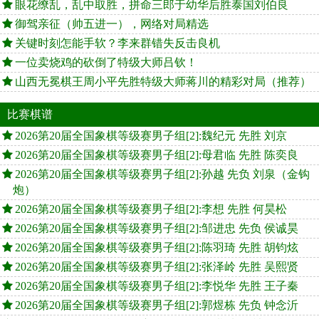
眼花缭乱，乱中取胜，拼命三郎于幼华后胜泰国刘伯良
御驾亲征（帅五进一），网络对局精选
关键时刻怎能手软？李来群错失反击良机
一位卖烧鸡的砍倒了特级大师吕钦！
山西无冕棋王周小平先胜特级大师蒋川的精彩对局（推荐）
比赛棋谱
2026第20届全国象棋等级赛男子组[2]:魏纪元 先胜 刘京
2026第20届全国象棋等级赛男子组[2]:母君临 先胜 陈奕良
2026第20届全国象棋等级赛男子组[2]:孙越 先负 刘泉（金钩
炮）
2026第20届全国象棋等级赛男子组[2]:李想 先胜 何昊松
2026第20届全国象棋等级赛男子组[2]:邹进忠 先负 侯诚昊
2026第20届全国象棋等级赛男子组[2]:陈羽琦 先胜 胡钧炫
2026第20届全国象棋等级赛男子组[2]:张泽岭 先胜 吴熙贤
2026第20届全国象棋等级赛男子组[2]:李悦华 先胜 王子秦
2026第20届全国象棋等级赛男子组[2]:郭煜栋 先负 钟念沂