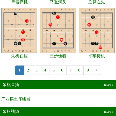
等着择机
马退河头
胜算在先
先机在握
三步佳着
平车待机
1
2
3
4
5
6
7
8
9
>
象棋直播
more
广西棋王陈建昌直播间
象棋视频
more