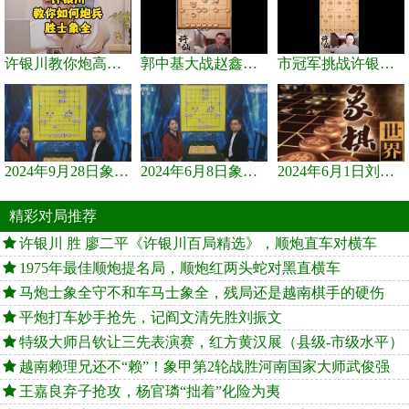
许银川教你炮高兵士象全如何赢士象全，简单四步即可
郭中基大战赵鑫鑫，许银川激情讲解
市冠军挑战许银川，急进中兵变化真激烈！
2024年9月28日象棋世界栏目，刘君、蒋川讲解了第九届杨官璘杯象棋...
2024年6月8日象棋世界，刘君、蒋川讲解了第九届杨官璘杯全国象棋...
2024年6月1日刘君、蒋川讲解第三届上海杯象棋大师赛谢靖与李少庚...
精彩对局推荐
许银川 胜 廖二平《许银川百局精选》，顺炮直车对横车
1975年最佳顺炮提名局，顺炮红两头蛇对黑直横车
马炮士象全守不和车马士象全，残局还是越南棋手的硬伤
平炮打车妙手抢先，记阎文清先胜刘振文
特级大师吕钦让三先表演赛，红方黄汉展（县级-市级水平）
越南赖理兄还不“赖”！象甲第2轮战胜河南国家大师武俊强
王嘉良弃子抢攻，杨官璘“拙着”化险为夷