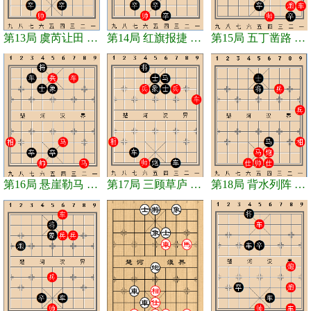
第13局 虞芮让田 和棋
第14局 红旗报捷 和棋
第15局 五丁凿路 和棋
第16局 悬崖勒马 和棋
第17局 三顾草庐 和棋
第18局 背水列阵 和棋