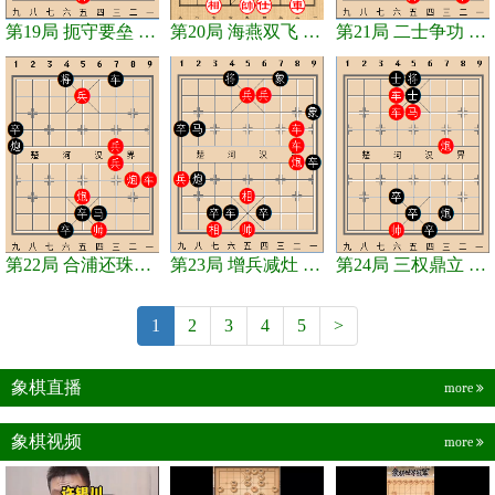
第19局 扼守要垒 和棋
第20局 海燕双飞 和棋
第21局 二士争功 和棋
第22局 合浦还珠（结果待定）
第23局 增兵减灶 和棋
第24局 三权鼎立 和棋
1
2
3
4
5
>
象棋直播
more
象棋视频
more