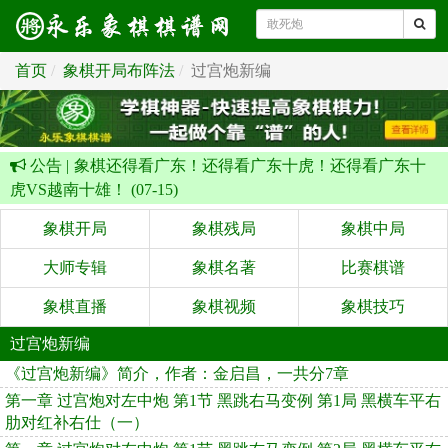
首页
象棋开局布阵法
过宫炮新编
公告 |
象棋还得看广东！还得看广东十虎！还得看广东十
虎VS越南十雄！ (07-15)
象棋开局
象棋残局
象棋中局
大师专辑
象棋名著
比赛棋谱
象棋直播
象棋视频
象棋技巧
过宫炮新编
《过宫炮新编》简介，作者：金启昌，一共分7章
第一章 过宫炮对左中炮 第1节 黑跳右马变例 第1局 黑横车平右
肋对红补右仕（一）