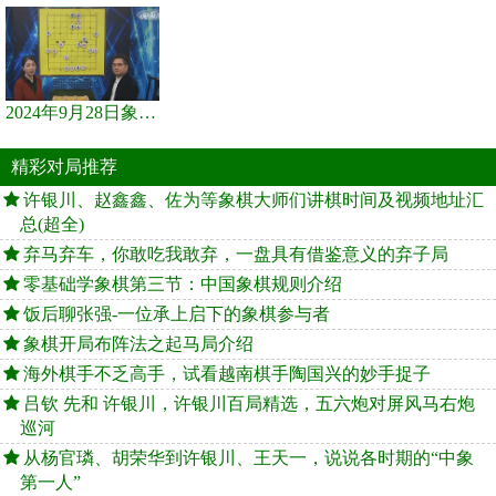
2024年9月28日象棋世界栏目，刘君、蒋川讲解了第九届杨官璘杯象棋...
精彩对局推荐
许银川、赵鑫鑫、佐为等象棋大师们讲棋时间及视频地址汇
总(超全)
弃马弃车，你敢吃我敢弃，一盘具有借鉴意义的弃子局
零基础学象棋第三节：中国象棋规则介绍
饭后聊张强-一位承上启下的象棋参与者
象棋开局布阵法之起马局介绍
海外棋手不乏高手，试看越南棋手陶国兴的妙手捉子
吕钦 先和 许银川，许银川百局精选，五六炮对屏风马右炮
巡河
从杨官璘、胡荣华到许银川、王天一，说说各时期的“中象
第一人”