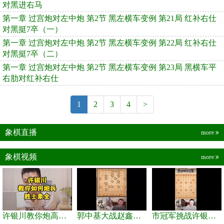
对黑进右马
第一章 过宫炮对左中炮 第2节 黑左横车变例 第21局 红补右仕
对黑挺7卒（一）
第一章 过宫炮对左中炮 第2节 黑左横车变例 第22局 红补右仕
对黑挺7卒（二）
第一章 过宫炮对左中炮 第2节 黑左横车变例 第23局 黑横车平
右肋对红补右仕
1
2
3
4
>
象棋直播
more
象棋视频
more
许银川教你炮高兵士象全如何赢士象全，简单四步即可
郭中基大战赵鑫鑫，许银川激情讲解
市冠军挑战许银川，急进中兵变化真激烈！