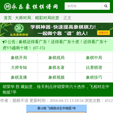
首页
大师对局
精彩对局欣赏
正文
公告 |
象棋还得看广东！还得看广东十虎！还得看广东十
虎VS越南十雄！ (07-15)
象棋开局
象棋残局
象棋中局
大师专辑
象棋名著
比赛棋谱
象棋直播
象棋视频
象棋技巧
胡荣华 胜 藏如意，徐天利点评胡荣华六十杰作，飞相对左中
炮挺7卒
作者：观棋不语
更新时间：2016-04-15 13:18:54
浏览次数：4512