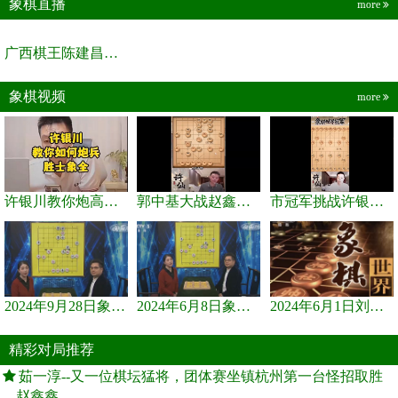
象棋直播
more
广西棋王陈建昌直播间
象棋视频
more
许银川教你炮高兵士象全如何赢士象全，简单四步即可
郭中基大战赵鑫鑫，许银川激情讲解
市冠军挑战许银川，急进中兵变化真激烈！
2024年9月28日象棋世界栏目，刘君、蒋川讲解了第九届杨官璘杯象棋...
2024年6月8日象棋世界，刘君、蒋川讲解了第九届杨官璘杯全国象棋...
2024年6月1日刘君、蒋川讲解第三届上海杯象棋大师赛谢靖与李少庚...
精彩对局推荐
茹一淳--又一位棋坛猛将，团体赛坐镇杭州第一台怪招取胜
赵鑫鑫