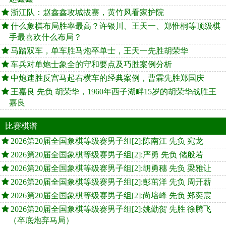
浙江队：赵鑫鑫攻城拔寨，黄竹风看家护院
什么象棋布局胜率最高？许银川、王天一、郑惟桐等顶级棋
手最喜欢什么布局？
马踏双车，单车胜马炮卒单士，王天一先胜胡荣华
车兵对单炮士象全的守和要点及巧胜案例分析
中炮速胜反宫马起右横车的经典案例，曹霖先胜郑国庆
王嘉良 先负 胡荣华，1960年西子湖畔15岁的胡荣华战胜王
嘉良
比赛棋谱
2026第20届全国象棋等级赛男子组[2]:陈南江 先负 宛龙
2026第20届全国象棋等级赛男子组[2]:严勇 先负 储般若
2026第20届全国象棋等级赛男子组[2]:胡勇穗 先负 梁雅让
2026第20届全国象棋等级赛男子组[2]:彭茁洋 先负 周开薪
2026第20届全国象棋等级赛男子组[2]:尚培峰 先负 郑奕宸
2026第20届全国象棋等级赛男子组[2]:姚勤贺 先胜 徐腾飞
（卒底炮弃马局）