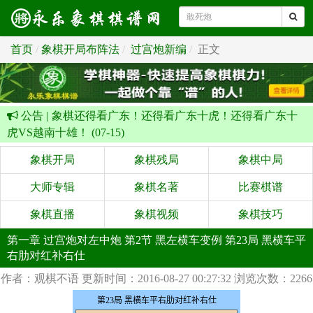
首页
象棋开局布阵法
过宫炮新编
正文
公告 |
象棋还得看广东！还得看广东十虎！还得看广东十
虎VS越南十雄！ (07-15)
象棋开局
象棋残局
象棋中局
大师专辑
象棋名著
比赛棋谱
象棋直播
象棋视频
象棋技巧
第一章 过宫炮对左中炮 第2节 黑左横车变例 第23局 黑横车平
右肋对红补右仕
作者：观棋不语
更新时间：2016-08-27 00:27:32
浏览次数：2266