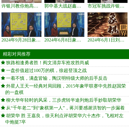
许银川教你炮高兵士象全如何赢士象全，简单四步即可
郭中基大战赵鑫鑫，许银川激情讲解
市冠军挑战许银川，急进中兵变化真激烈！
2024年9月28日象棋世界栏目，刘君、蒋川讲解了第九届杨官璘杯象棋...
2024年6月8日象棋世界，刘君、蒋川讲解了第九届杨官璘杯全国象棋...
2024年6月1日刘君、蒋川讲解第三届上海杯象棋大师赛谢靖与李少庚...
精彩对局推荐
狭路相逢勇者胜！阎文清弃车抢攻胜尚威
一盘价值超过100万的棋，徐超登顶之战
一着不慎，满盘皆输，陶汉明特级大师的后手反击
外星人王天一经典对局回顾，2015年象甲联赛中先胜赵国荣
的一盘棋
柳大华年轻时的风采，三步虎转半途列炮后手妙取胡荣华
从“千年老二”到“象棋第一人”，蒋川要感谢洪智的一步漏着
胡荣华 胜 王嘉良，徐天利点评胡荣华六十杰作，飞相对左
中炮挺7卒