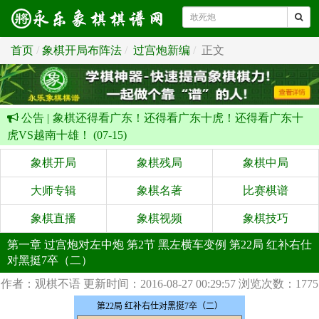
首页
象棋开局布阵法
过宫炮新编
正文
公告 |
象棋还得看广东！还得看广东十虎！还得看广东十
虎VS越南十雄！ (07-15)
象棋开局
象棋残局
象棋中局
大师专辑
象棋名著
比赛棋谱
象棋直播
象棋视频
象棋技巧
第一章 过宫炮对左中炮 第2节 黑左横车变例 第22局 红补右仕
对黑挺7卒（二）
作者：观棋不语
更新时间：2016-08-27 00:29:57
浏览次数：1775