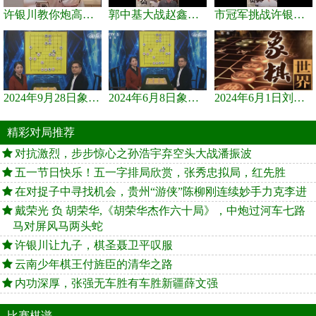
许银川教你炮高兵士象全如何赢士象全，简单四步即可
郭中基大战赵鑫鑫，许银川激情讲解
市冠军挑战许银川，急进中兵变化真激烈！
2024年9月28日象棋世界栏目，刘君、蒋川讲解了第九届杨官璘杯象棋...
2024年6月8日象棋世界，刘君、蒋川讲解了第九届杨官璘杯全国象棋...
2024年6月1日刘君、蒋川讲解第三届上海杯象棋大师赛谢靖与李少庚...
精彩对局推荐
对抗激烈，步步惊心之孙浩宇弃空头大战潘振波
五一节日快乐！五一字排局欣赏，张秀忠拟局，红先胜
在对捉子中寻找机会，贵州“游侠”陈柳刚连续妙手力克李进
戴荣光 负 胡荣华,《胡荣华杰作六十局》，中炮过河车七路
马对屏风马两头蛇
许银川让九子，棋圣聂卫平叹服
云南少年棋王付旌臣的清华之路
内功深厚，张强无车胜有车胜新疆薛文强
比赛棋谱