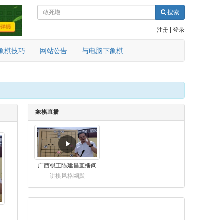
搜索
注册
|
登录
象棋技巧
网站公告
与电脑下象棋
象棋直播
广西棋王陈建昌直播间
讲棋风格幽默