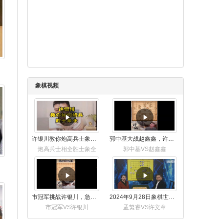
象棋视频
许银川教你炮高兵士象全如何赢士象全，简单四步即可
郭中基大战赵鑫鑫，许银川激情讲解
炮高兵士相全胜士象全
郭中基VS赵鑫鑫
市冠军挑战许银川，急进中兵变化真激烈！
2024年9月28日象棋世界栏目，刘君、蒋川讲解了第九届杨官璘杯象棋公开赛孟繁睿与许文章的对局
市冠军VS许银川
孟繁睿VS许文章