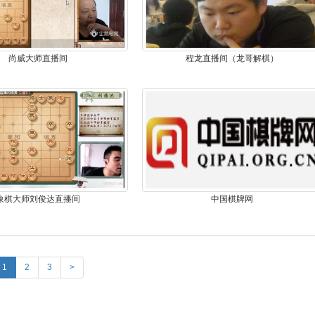
尚威大师直播间
程龙直播间（龙哥解棋）
象棋大师刘俊达直播间
中国棋牌网
1
2
3
>