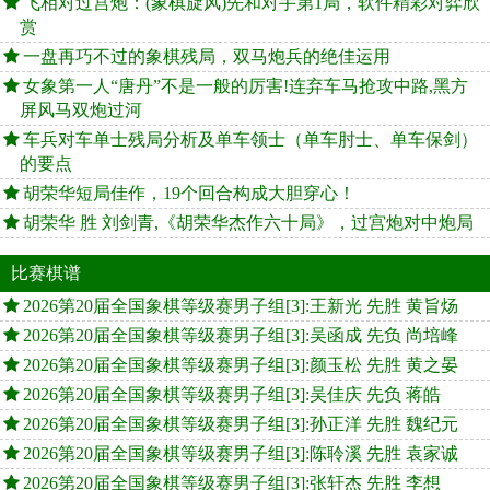
飞相对过宫炮：(象棋旋风)先和对手第1局，软件精彩对弈欣
赏
一盘再巧不过的象棋残局，双马炮兵的绝佳运用
女象第一人“唐丹”不是一般的厉害!连弃车马抢攻中路,黑方
屏风马双炮过河
车兵对车单士残局分析及单车领士（单车肘士、单车保剑）
的要点
胡荣华短局佳作，19个回合构成大胆穿心！
胡荣华 胜 刘剑青,《胡荣华杰作六十局》，过宫炮对中炮局
比赛棋谱
2026第20届全国象棋等级赛男子组[3]:王新光 先胜 黄旨炀
2026第20届全国象棋等级赛男子组[3]:吴函成 先负 尚培峰
2026第20届全国象棋等级赛男子组[3]:颜玉松 先胜 黄之晏
2026第20届全国象棋等级赛男子组[3]:吴佳庆 先负 蒋皓
2026第20届全国象棋等级赛男子组[3]:孙正洋 先胜 魏纪元
2026第20届全国象棋等级赛男子组[3]:陈聆溪 先胜 袁家诚
2026第20届全国象棋等级赛男子组[3]:张轩杰 先胜 李想