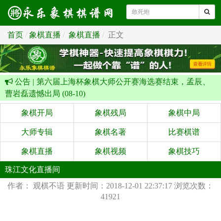
首页
象棋直播
象棋直播
正文
公告 |
第六届上海杯象棋大师公开赛海选赛结束，孟辰、
曹岩磊遗憾出局 (08-10)
象棋开局
象棋残局
象棋中局
大师专辑
象棋名著
比赛棋谱
象棋直播
象棋视频
象棋技巧
珠江文化直播间
作者： 观棋不语
更新时间：2018-12-01 22:37:17
浏览次数：
41921