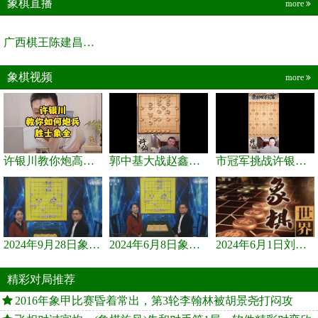
象棋直播
more
广西棋王陈建昌直播间
象棋视频
more
许银川教你炮高兵士象全如何赢士象全，简单四步即可
郭中基大战赵鑫鑫，许银川激情讲解
市冠军挑战许银川，急进中兵变化真激烈！
2024年9月28日象棋世界栏目，刘君、蒋川讲解了第九届杨官璘杯象棋...
2024年6月8日象棋世界，刘君、蒋川讲解了第九届杨官璘杯全国象棋...
2024年6月1日刘君、蒋川讲解第三届上海杯象棋大师赛谢靖与李少庚...
精彩对局推荐
2016年象甲比赛昏着常出，第3轮李翰林被胡景尧打闷攻