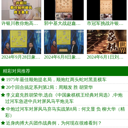
许银川教你炮高兵士象全如何赢士象全，简单四步即可
郭中基大战赵鑫鑫，许银川激情讲解
市冠军挑战许银川，急进中兵变化真激烈！
2024年9月28日象棋世界栏目，刘君、蒋川讲解了第九届杨官璘杯象棋...
2024年6月8日象棋世界，刘君、蒋川讲解了第九届杨官璘杯全国象棋...
2024年6月1日刘君、蒋川讲解第三届上海杯象棋大师赛谢靖与李少庚...
精彩对局推荐
1975年最佳顺炮提名局，顺炮红两头蛇对黑直横车
20个回合搞定系列第2局：周顺发 胜 胡荣华
李义庭先胜胡荣华,选自《中国象棋棋王经典对局选》,中炮
过河车急进中兵对屏风马平炮兑车
中炮过河车对屏风马弃马实战第8局：何文显 负 柳大华（精
彩）
近身肉搏大兵团作战典例，为何现在很难看到？