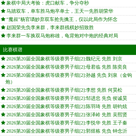
象棋中局大考验：虎口献车，争分夺秒
马踏双车，单车胜马炮卒单士，王天一先胜胡荣华
“魔叔”杨官璘妙弃双车抢先擒王，仅以此局作为怀念
赵国荣先负李来群，李来群残棋妙招致胜
李来群一车换双马炮称雄，龟背炮对中炮的经典对局
比赛棋谱
2026第20届全国象棋等级赛男子组[2]:魏纪元 先胜 刘京
2026第20届全国象棋等级赛男子组[2]:母君临 先胜 陈奕良
2026第20届全国象棋等级赛男子组[2]:孙越 先负 刘泉（金钩
炮）
2026第20届全国象棋等级赛男子组[2]:李想 先胜 何昊松
2026第20届全国象棋等级赛男子组[2]:邹进忠 先负 侯诚昊
2026第20届全国象棋等级赛男子组[2]:陈羽琦 先胜 胡钧炫
2026第20届全国象棋等级赛男子组[2]:张泽岭 先胜 吴熙贤
2026第20届全国象棋等级赛男子组[2]:李悦华 先胜 王子秦
2026第20届全国象棋等级赛男子组[2]:郭煜栋 先负 钟念沂