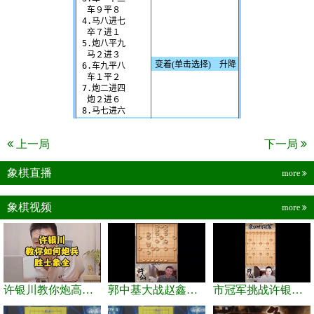
上一局
下一局
象棋直播
more
象棋视频
more
许银川教你炮高兵士象全如何赢士象全，简单四步即可
郭中基大战赵鑫鑫，许银川激情讲解
市冠军挑战许银川，急进中兵变化真激烈！