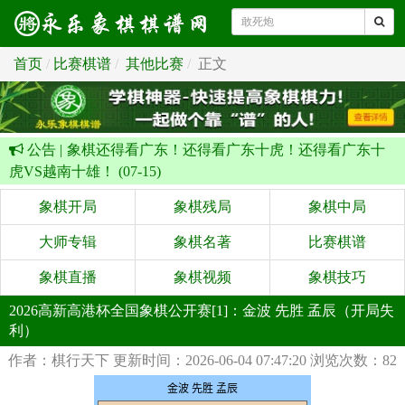
首页
比赛棋谱
其他比赛
正文
公告 |
象棋还得看广东！还得看广东十虎！还得看广东十
虎VS越南十雄！ (07-15)
象棋开局
象棋残局
象棋中局
大师专辑
象棋名著
比赛棋谱
象棋直播
象棋视频
象棋技巧
2026高新高港杯全国象棋公开赛[1]：金波 先胜 孟辰（开局失
利）
作者：棋行天下
更新时间：2026-06-04 07:47:20
浏览次数：82