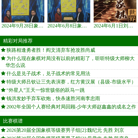
2024年9月28日象棋世界栏目，刘君、蒋川讲解了第九届杨官璘杯象棋...
2024年6月8日象棋世界，刘君、蒋川讲解了第九届杨官璘杯全国象棋...
2024年6月1日刘君、蒋川讲解第三届上海杯象棋大师赛谢靖与李少庚...
精彩对局推荐
狭路相逢勇者胜！阎文清弃车抢攻胜尚威
为什么现在象棋对局没有以前的精彩了，听听特级大师柳大
华怎么说
什么是兑子战术，兑子战术的常见用法
特级大师吕钦让三先表演赛，红方黄汉展（县级-市级水平）
“外星人”王天一惊世骇俗的跃马一跳
钱洪发妙手弃车砍炮，快杀速胜河南李忠雨
2002年全国个人赛经典对局回顾-少年大师赵鑫鑫的成名之作
比赛棋谱
2026第20届全国象棋等级赛男子组[2]:魏纪元 先胜 刘京