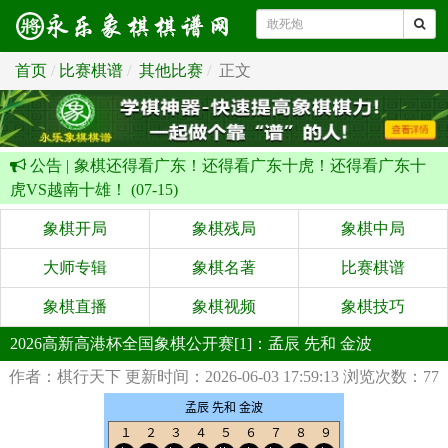
首页
比赛棋谱
其他比赛
正文
公告 |
象棋还得看广东！还得看广东十虎！还得看广东十
虎VS越南十雄！ (07-15)
象棋开局
象棋残局
象棋中局
大师专辑
象棋名著
比赛棋谱
象棋直播
象棋视频
象棋技巧
2026高新高港杯全国象棋公开赛[1]：孟辰 先和 金波
作者：棋行天下
更新时间：2026-06-03 17:59:13
浏览次数：77