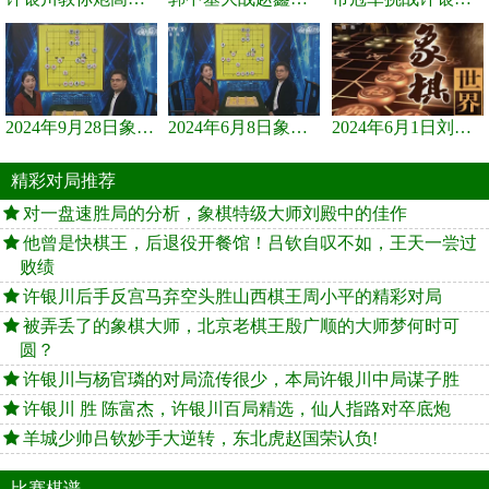
2024年9月28日象棋世界栏目，刘君、蒋川讲解了第九届杨官璘杯象棋...
2024年6月8日象棋世界，刘君、蒋川讲解了第九届杨官璘杯全国象棋...
2024年6月1日刘君、蒋川讲解第三届上海杯象棋大师赛谢靖与李少庚...
精彩对局推荐
对一盘速胜局的分析，象棋特级大师刘殿中的佳作
他曾是快棋王，后退役开餐馆！吕钦自叹不如，王天一尝过
败绩
许银川后手反宫马弃空头胜山西棋王周小平的精彩对局
被弄丢了的象棋大师，北京老棋王殷广顺的大师梦何时可
圆？
许银川与杨官璘的对局流传很少，本局许银川中局谋子胜
许银川 胜 陈富杰，许银川百局精选，仙人指路对卒底炮
羊城少帅吕钦妙手大逆转，东北虎赵国荣认负!
比赛棋谱