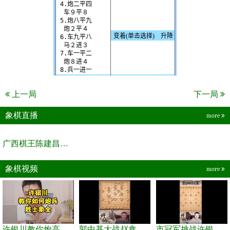
上一局
下一局
象棋直播
more
广西棋王陈建昌直播间
象棋视频
more
许银川教你炮高兵士象全如何赢士象全，简单四步即可
郭中基大战赵鑫鑫，许银川激情讲解
市冠军挑战许银川，急进中兵变化真激烈！