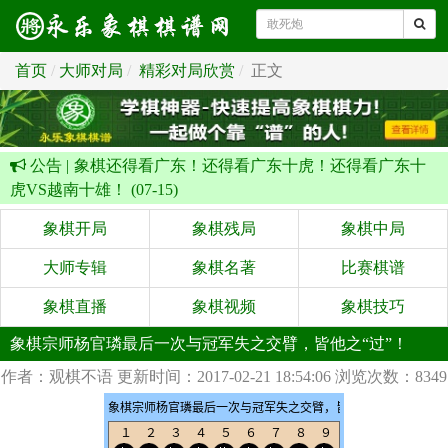
首页
大师对局
精彩对局欣赏
正文
公告 |
象棋还得看广东！还得看广东十虎！还得看广东十
虎VS越南十雄！ (07-15)
象棋开局
象棋残局
象棋中局
大师专辑
象棋名著
比赛棋谱
象棋直播
象棋视频
象棋技巧
象棋宗师杨官璘最后一次与冠军失之交臂，皆他之“过”！
作者：观棋不语
更新时间：2017-02-21 18:54:06
浏览次数：8349