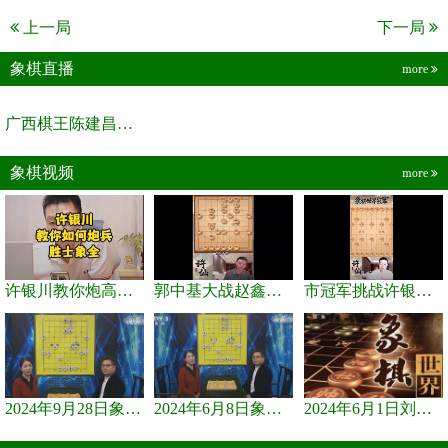
上一局
下一局
象棋直播
more
广西棋王陈建昌直播间
象棋视频
more
许银川教你炮高兵士象全如何赢士象全，简单四步即可
郭中基大战赵鑫鑫，许银川激情讲解
市冠军挑战许银川，急进中兵变化真激烈！
2024年9月28日象棋世界栏目，刘君、蒋川讲解了第九届杨官璘杯象棋...
2024年6月8日象棋世界，刘君、蒋川讲解了第九届杨官璘杯全国象棋...
2024年6月1日刘君、蒋川讲解第三届上海杯象棋大师赛谢靖与李少庚...