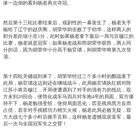
体一边倒的看到杨老再次夺冠。
然后第十三轮比赛结束后，戏剧性的一幕发生了，杨老失手
输给了辽宁的赵庆阁，胡荣华则击败了于幼华，这样两人的
积分差距缩小至1分，此时如果杨老拿下最后一局与言穆江的
比赛，杨老就是冠军；如果杨老战和而胡荣华获胜，两人同
分的话，因为胡荣华小分高于杨官璘，则胡荣华将第九次登
顶。
第十四轮关键战到来了，胡荣华经过三个多小时的酣战拿下
此局，杨官璘这边则还在继续战斗，此局杨官璘执红棋对阵
江苏小将言穆江，开局便遭遇到了对手的强有力的抵抗，双
方未到20回合，便简化成车马四兵对车炮4卒的局面，双方僵
持不下，杨老勉强变招，使得局面恶化，弈至残局黑方反而
占优，若非对手残棋功力稍欠火候，杨老此局必败无疑，双
方大战七个多小时后握手言和，这样杨老遗憾屈居亚军，最
后一次与全国冠军失之交臂！