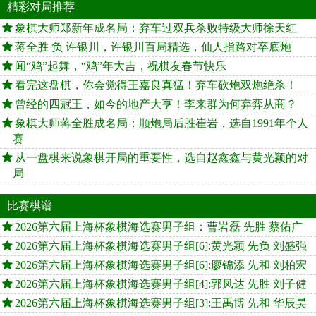
精彩对局推荐
象棋大师郑新年成名局：弃车过双兵杀败特级大师徐天红
蒋全胜 负 许银川，许银川百局精选，仙人指路对卒底炮
闻“鸡”起舞，“鸡”年大吉，祝棋友春节快乐
看完这盘棋，你会觉得王嘉良真猛！弃车砍炮双炮绝杀！
曾经的四冠王，如今的地产大亨！李来群为何弃弈从商？
象棋大师蒋全胜成名局：顺炮局后胜崔岩，选自1991年个人
赛
从一盘棋来说象棋开局的重要性，选自赵鑫鑫与黄光颖的对
局
比赛棋谱
2026第六届上海杯象棋海选赛男子组：曹岩磊 先胜 蔡佑广
2026第六届上海杯象棋海选赛男子组[6]:黄光颖 先负 刘盛强
2026第六届上海杯象棋海选赛男子组[6]:廖锦添 先和 刘柏宏
2026第六届上海杯象棋海选赛男子组[4]:郭凤达 先胜 刘子健
2026第六届上海杯象棋海选赛男子组[3]:王禹博 先和 华辰昊