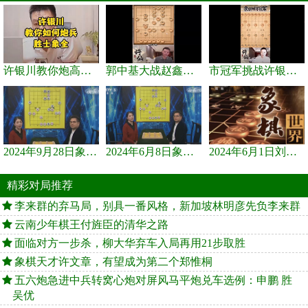
许银川教你炮高兵士象全如何赢士象全，简单四步即可
郭中基大战赵鑫鑫，许银川激情讲解
市冠军挑战许银川，急进中兵变化真激烈！
2024年9月28日象棋世界栏目，刘君、蒋川讲解了第九届杨官璘杯象棋...
2024年6月8日象棋世界，刘君、蒋川讲解了第九届杨官璘杯全国象棋...
2024年6月1日刘君、蒋川讲解第三届上海杯象棋大师赛谢靖与李少庚...
精彩对局推荐
李来群的弃马局，别具一番风格，新加坡林明彦先负李来群
云南少年棋王付旌臣的清华之路
面临对方一步杀，柳大华弃车入局再用21步取胜
象棋天才许文章，有望成为第二个郑惟桐
五六炮急进中兵转窝心炮对屏风马平炮兑车选例：申鹏 胜
吴优