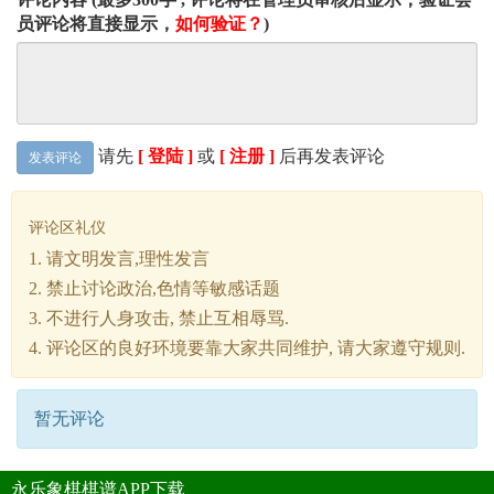
员评论将直接显示，
如何验证？
)
请先
[ 登陆 ]
或
[ 注册 ]
后再发表评论
发表评论
评论区礼仪
1. 请文明发言,理性发言
2. 禁止讨论政治,色情等敏感话题
3. 不进行人身攻击, 禁止互相辱骂.
4. 评论区的良好环境要靠大家共同维护, 请大家遵守规则.
暂无评论
永乐象棋棋谱APP下载