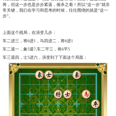
将，但这一步也是步步紧逼，催杀之着！所以“这一步”就非
常关键，我们在学习和思考的时候，往往围绕的就是“这一
步”。
上面这个残局，在演变几步：
车二进三，将6进1，马四进二，将6进1
车二退一，象5退7,车二平三，将6平5
车三退四，士5进六，演变到了下面这个局面：