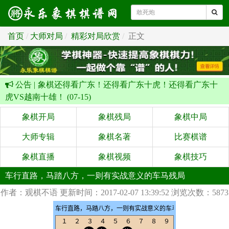
首页
大师对局
精彩对局欣赏
正文
公告 |
象棋还得看广东！还得看广东十虎！还得看广东十
虎VS越南十雄！ (07-15)
象棋开局
象棋残局
象棋中局
大师专辑
象棋名著
比赛棋谱
象棋直播
象棋视频
象棋技巧
车行直路，马踏八方，一则有实战意义的车马残局
作者：观棋不语
更新时间：2017-02-07 13:39:52
浏览次数：5873