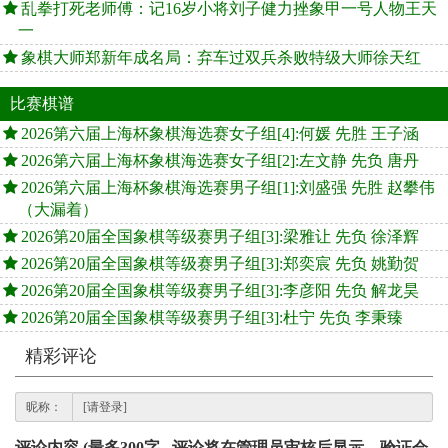
乱拳打死老师傅：记16岁小将刘子健力挫象甲一号人物王天
一
象棋大师郑新年成名局：弃车过双兵杀败特级大师徐天红
比赛棋谱
2026第六届上海杯象棋海选赛女子组[4]:何媛 先胜 王子涵
2026第六届上海杯象棋海选赛女子组[2]:左文静 先负 唐丹
2026第六届上海杯象棋海选赛男子组[1]:刘盛强 先胜 赵攀伟
（大漏着）
2026第20届全国象棋等级赛男子组[3]:梁雅让 先负 徐泽辉
2026第20届全国象棋等级赛男子组[3]:郑奕宸 先负 姚勤贺
2026第20届全国象棋等级赛男子组[3]:李彦阳 先负 解龙昊
2026第20届全国象棋等级赛男子组[3]:杜宁 先负 李秉臻
精彩评论
昵称：
评论内容 (最多300字 , 评论将在管理员审核后显示，验证会