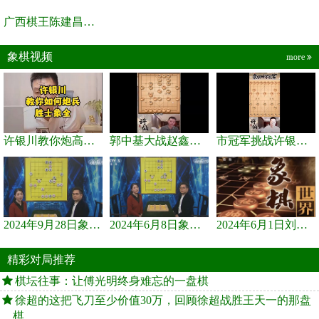
广西棋王陈建昌直播间
象棋视频
more
许银川教你炮高兵士象全如何赢士象全，简单四步即可
郭中基大战赵鑫鑫，许银川激情讲解
市冠军挑战许银川，急进中兵变化真激烈！
2024年9月28日象棋世界栏目，刘君、蒋川讲解了第九届杨官璘杯象棋...
2024年6月8日象棋世界，刘君、蒋川讲解了第九届杨官璘杯全国象棋...
2024年6月1日刘君、蒋川讲解第三届上海杯象棋大师赛谢靖与李少庚...
精彩对局推荐
棋坛往事：让傅光明终身难忘的一盘棋
徐超的这把飞刀至少价值30万，回顾徐超战胜王天一的那盘
棋