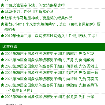
与蔡忠诚隔空斗法，阎文清疾足先得
乱麻快刀，许银川力斩窝心马
让车大作马炮显神威，贾题韬的经典作品
酣战6小时！李来群先胜胡荣华，选自《象棋名局精解》贾
题韬著
2017年佳局回顾：双马双卒胜马炮兵！许银川残功了得！
比赛棋谱
2026第20届全国象棋等级赛男子组[2]:陈南江 先负 宛龙
2026第20届全国象棋等级赛男子组[2]:严勇 先负 储般若
2026第20届全国象棋等级赛男子组[2]:胡勇穗 先负 梁雅让
2026第20届全国象棋等级赛男子组[2]:彭茁洋 先负 周开薪
2026第20届全国象棋等级赛男子组[2]:尚培峰 先负 郑奕宸
2026第20届全国象棋等级赛男子组[2]:姚勤贺 先胜 徐腾飞
（卒底炮弃马局）
2026第20届全国象棋等级赛男子组[2]:解龙昊 先胜 张策