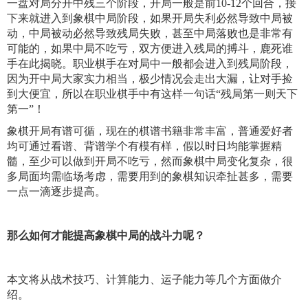
一盘对局分开中残三个阶段，开局一般是前10-12个回合，接
下来就进入到象棋中局阶段，如果开局失利必然导致中局被
动，中局被动必然导致残局失败，甚至中局落败也是非常有
可能的，如果中局不吃亏，双方便进入残局的搏斗，鹿死谁
手在此揭晓。职业棋手在对局中一般都会进入到残局阶段，
因为开中局大家实力相当，极少情况会走出大漏，让对手捡
到大便宜，所以在职业棋手中有这样一句话“残局第一则天下
第一”！
象棋开局有谱可循，现在的棋谱书籍非常丰富，普通爱好者
均可通过看谱、背谱学个有模有样，假以时日均能掌握精
髓，至少可以做到开局不吃亏，然而象棋中局变化复杂，很
多局面均需临场考虑，需要用到的象棋知识牵扯甚多，需要
一点一滴逐步提高。
那么如何才能提高象棋中局的战斗力呢？
本文将从战术技巧、计算能力、运子能力等几个方面做介
绍。