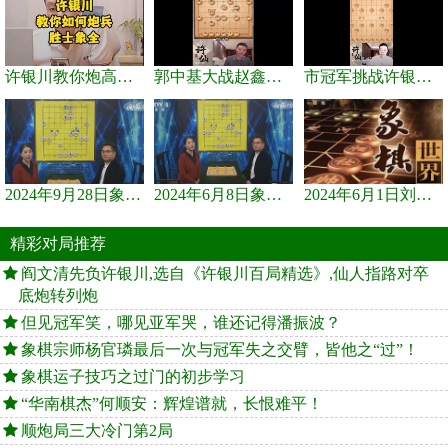
许银川教你炮高兵士象全如何赢士象全，简单四步即可
郭中基大战赵鑫鑫，许银川激情讲解
市冠军挑战许银川，急进中兵变化真激烈！
2024年9月28日象棋世界栏目，刘君、蒋川讲解了第九届杨官璘杯象棋...
2024年6月8日象棋世界，刘君、蒋川讲解了第九届杨官璘杯全国象棋...
2024年6月1日刘君、蒋川讲解第三届上海杯象棋大师赛谢靖与李少庚...
精彩对局推荐
阎文清先负许银川,选自《许银川百局精选》,仙人指路对卒
底炮转列炮
但见冠军笑，哪见亚军哭，谁还记得潘振波？
象棋宗师杨官璘最后一次与冠军失之交臂，皆他之“过”！
象棋运子技巧之过门的初步学习
“华南棋杰”何顺安：辉煌谱就，长恨难平！
顺炮局三大冷门第2局