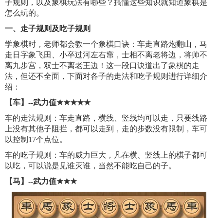
子规则，以及象棋玩法有哪些？搞懂这些知识就知道象棋是
怎么玩的。
一、走子规则及吃子规则
学象棋时，老师都会教一个象棋口诀：车走直路炮翻山，马
走日字象飞田、小卒过河左右窜，士相不离老将边，将帅不
离九步宫，双士不离老王边！这一段口诀道出了象棋的走
法，但还不全面，下面对各子的走法和吃子规则进行详细介
绍：
【车】--武力值
★
★
★
★
★
车的走法规则：车走直路，横线、竖线均可以走，只要线路
上没有其他子阻拦，都可以走到，走的步数没有限制，车可
以控制17个点位。
车的吃子规则：车的威力巨大，凡在横、竖线上的棋子都可
以吃，可以说是见谁灭谁，当然不能吃自己的子。
【马】--武力值
★
★
★