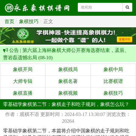
首页
象棋技巧
正文
公告 |
第六届上海杯象棋大师公开赛海选赛结束，孟辰、
曹岩磊遗憾出局 (08-10)
象棋开局
象棋残局
象棋中局
大师专辑
象棋名著
比赛棋谱
象棋直播
象棋视频
象棋技巧
零基础学象棋第二节：象棋走子和吃子规则，象棋怎么玩？
作者：观棋不语
更新时间：2024-03-17 13:30:07
浏览次数：
20264
零基础学象棋第二节，本篇将介绍中国象棋的走子规则和吃