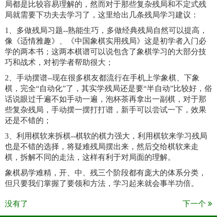
局都是比较容易理解的，然而对于那些复杂残局和不定式残
局就需要下功夫去学习了，这里给出几条残局学习建议：
1、多做残局习题--熟能生巧，多做经典残局自然可以提高，
像《适情雅趣》、《中国象棋实用残局》这是初学者入门必
学的两本书；这两本棋谱可以说包含了象棋学习的大部分技
巧和战术，对初学者帮助很大；
2、手动摆谱--现在很多棋友都流行在手机上学象棋、下象
棋，完全“自动化”了，其实学残局还是要“半自动”比较好，俗
话说眼过千遍不如手动一遍，泡杯茶再拿出一副棋，对于那
些复杂残局，手动摆一摆打打谱，新手可以尝试一下，效果
还是不错的；
3、利用棋软来拆棋--棋软的棋力强大，利用棋软来学习残局
也是不错的选择，将疑难残局摆出来，然后交给棋软来走
棋，拆解不同的走法，这样有利于对局面的理解。
象棋易学难精，开、中、残三个阶段都有庞大的体系分类，
但只要我们掌握了要领和方法，学习起来就会事半功倍。
没有了
下一个