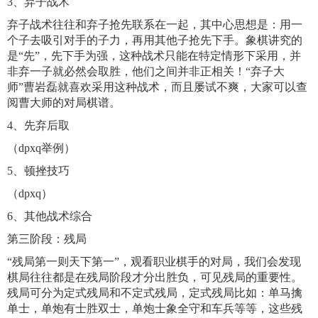
3、弃子战术
弃子战术往往和弃子抢先联系在一起，其中心思想是：用一
个子去吸引对手的子力，再用其他子抢先下手。象棋讲究的
是“先”，先下手为强，这种战术只能在特定情形下采用，并
非弃一子就必然会取胜，他们之间并非正相关！“弃子大
师”曹岩磊就喜欢采用这种战术，而且屡试不爽，大家可以查
阅曹大师的对局棋谱。
4、先弃后取
（dpxq举例）
5、顿挫技巧
（dpxq）
6、其他战术综合
第三阶段：残局
“残局第一则天下第一”，观看职业棋手的对局，我们会发现
棋局往往都是在残局阶段才分出胜负，可见残局的重要性。
残局可分为定式残局和不定式残局，定式残局比如：单马擒
单士，单炮有士胜双士，单炮士象全守和车兵等等，这些残