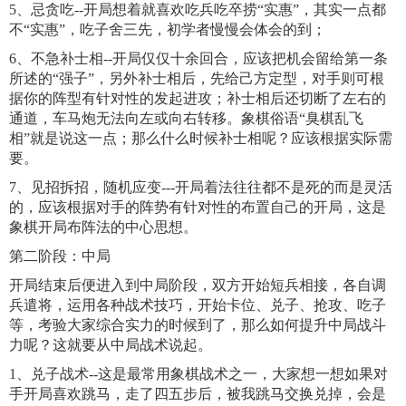
5、忌贪吃--开局想着就喜欢吃兵吃卒捞“实惠”，其实一点都
不“实惠”，吃子舍三先，初学者慢慢会体会的到；
6、不急补士相--开局仅仅十余回合，应该把机会留给第一条
所述的“强子”，另外补士相后，先给己方定型，对手则可根
据你的阵型有针对性的发起进攻；补士相后还切断了左右的
通道，车马炮无法向左或向右转移。象棋俗语“臭棋乱飞
相”就是说这一点；那么什么时候补士相呢？应该根据实际需
要。
7、见招拆招，随机应变---开局着法往往都不是死的而是灵活
的，应该根据对手的阵势有针对性的布置自己的开局，这是
象棋开局布阵法的中心思想。
第二阶段：中局
开局结束后便进入到中局阶段，双方开始短兵相接，各自调
兵遣将，运用各种战术技巧，开始卡位、兑子、抢攻、吃子
等，考验大家综合实力的时候到了，那么如何提升中局战斗
力呢？这就要从中局战术说起。
1、兑子战术--这是最常用象棋战术之一，大家想一想如果对
手开局喜欢跳马，走了四五步后，被我跳马交换兑掉，会是