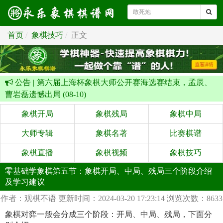
首页
象棋技巧
正文
公告 |
第六届上海杯象棋大师公开赛海选赛结束，孟辰、
曹岩磊遗憾出局 (08-10)
象棋开局
象棋残局
象棋中局
大师专辑
象棋名著
比赛棋谱
象棋直播
象棋视频
象棋技巧
零基础学象棋第五节：象棋开局、中局、残局三个阶段介绍
及学习建议
作者：观棋不语
更新时间：2024-03-20 17:23:14
浏览次数：8633
象棋对弈一般会分成三个阶段：开局、中局、残局，下面分