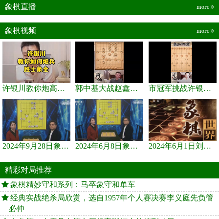
象棋直播
more
象棋视频
more
许银川教你炮高兵士象全如何赢士象全，简单四步即可
郭中基大战赵鑫鑫，许银川激情讲解
市冠军挑战许银川，急进中兵变化真激烈！
2024年9月28日象棋世界栏目，刘君、蒋川讲解了第九届杨官璘杯象棋...
2024年6月8日象棋世界，刘君、蒋川讲解了第九届杨官璘杯全国象棋...
2024年6月1日刘君、蒋川讲解第三届上海杯象棋大师赛谢靖与李少庚...
精彩对局推荐
象棋精妙守和系列：马卒象守和单车
经典实战绝杀局欣赏，选自1957年个人赛决赛李义庭先负管
必仲