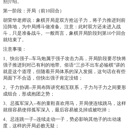
别介绍。
第一阶段：开局（前10回合）
胡荣华老师说：象棋开局是双方抢运子力，将子力推进到前
沿阵地，为中局搏斗做准备。注意：此时双方还未进入战
斗，只是准备战斗。一般而言，象棋开局阶段到第10个回合
就结束了。
注意事项：
1、快出强子--车马炮属于强子攻击力高，开局阶段要尽快将
强子推进到对己有利的地带。俗语“三步不出车必输棋”讲的
就是这个道理，但随着开局体系的深入发掘，这句话在有些
局面下不合适，但快出强子肯定没错；
2、子力协调--开局布阵讲究相互联系，子力与子力之间要形
成组合，形成抱团之势；
3、忌孤军深入--有的童鞋喜欢用马，开局便连续跳马，这样
就很容易使得孤军深入，最后容易被兑掉或被吃掉；
4、忌连跳一子--连续走动一子，势必影响其他子的出动速
度，这样的开局必败无疑；