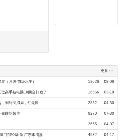
更多>>
展（县级-市级水平）
18626
08-06
位高手被电脑18回合打败了
16566
03-19
赏，刘利民拟局，红先胜
2832
04-30
一先胜胡荣华
9270
07-30
3655
04-07
澳门邹经华 负 广东李鸿嘉
4982
04-17