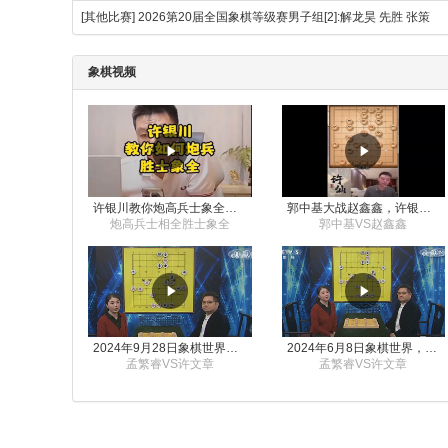
[其他比赛]
2026第20届全国象棋等级赛男子组[2]:解龙昊 先胜 张策
象棋视频
许银川教你炮高兵士象全如何赢士象全，简单四步即可
郭中基大战赵鑫鑫，许银川激情讲解
炮高兵士相全胜士象全
郭中基VS赵鑫鑫
2024年9月28日象棋世界栏目，刘君、蒋川讲解了第九届杨官璘杯象棋公开赛孟繁睿与许文章的对局
2024年6月8日象棋世界，刘君、蒋川讲解了第九届杨官璘杯全国象棋公开赛孟繁睿与许文章的对局
孟繁睿VS许文章
孟繁睿VS许文章