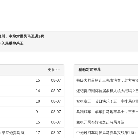
银川，中炮对屏风马互进3兵
车入局重炮杀王
更多>>
精彩对局推荐
15
08-07
特级大师吕钦让三先表演赛，红方黄汉
14
08-07
还记得浪潮杯首届象棋人机大战吗？五
10
08-07
祝棋友五一节日快乐！五一字排局欣
9
08-07
马踏双车，单车胜马炮卒单士，王天
15
08-07
象棋开局布阵法之起马局介绍
飞（卒底炮弃马局）
17
08-07
中炮过河车对屏风马弃马实战第1局：