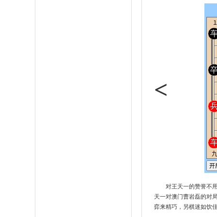
<
对王天一的赞誉不用
天一对澳门曹岩磊的对
弈来精巧，另棋迷如饮佳