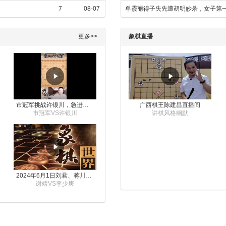
7
08-07
单霞丽得子失先遭胡明妙杀，女子第
更多>>
象棋直播
市冠军挑战许银川，急进中兵变化真激烈！
广西棋王陈建昌直播间
市冠军VS许银川
讲棋风格幽默
2024年6月1日刘君、蒋川讲解第三届上海杯象棋大师赛谢靖与李少庚的对局
谢靖VS李少庚