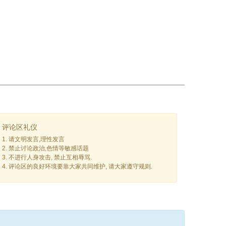
评论区礼仪
1. 请文明发言,理性发言
2. 禁止讨论政治,色情等敏感话题
3. 不进行人身攻击, 禁止互相辱骂.
4. 评论区的良好环境要靠大家共同维护, 请大家遵守规则.