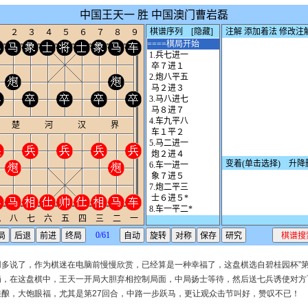
多说了，作为棋迷在电脑前慢慢欣赏，已经算是一种幸福了，这盘棋选自碧桂园杯”第
局，在这盘棋中，王天一开局大胆弃相控制局面，中局扬士等待，然后送七兵诱使对方
酿，大饱眼福，尤其是第27回合，中路一步跃马，更让观众击节叫好，赞叹不已！