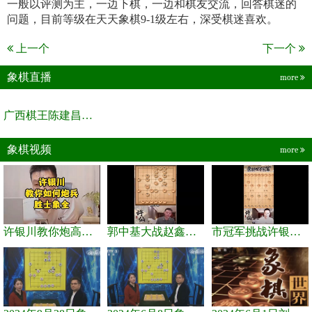
一般以评测为主，一边下棋，一边和棋友交流，回答棋迷的
问题，目前等级在天天象棋9-1级左右，深受棋迷喜欢。
上一个
下一个
象棋直播
more
广西棋王陈建昌直播间
象棋视频
more
许银川教你炮高兵士象全如何赢士象全，简单四步即可
郭中基大战赵鑫鑫，许银川激情讲解
市冠军挑战许银川，急进中兵变化真激烈！