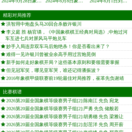
2024年9月28日象棋世界栏目，刘君、蒋川讲解了第九届杨官璘杯象棋...
2024年6月8日象棋世界，刘君、蒋川讲解了第九届杨官璘杯全国象棋...
2024年6月1日刘君、蒋川讲解第三届上海杯象棋大师赛谢靖与李少庚...
精彩对局推荐
洪智用中炮盘头马20回合杀败许银川
李义庭 胜 杨官璘，《中国象棋棋王经典对局选》,中炮过河
车互进七兵对屏风马平炮兑车
妙手入局连弃双车马后炮绝杀！你是否看出来了？
难得一见许银川曾被业余高手用过宫炮晃倒
新手如何走好象棋开局？这些基本原则和要领需要掌握
但见冠军笑，哪见亚军哭，谁还记得潘振波？
2016年象棋甲级联赛前19轮最佳对局推荐，崔革先负谢靖
比赛棋谱
2026第20届全国象棋等级赛男子组[2]:陈南江 先负 宛龙
2026第20届全国象棋等级赛男子组[2]:严勇 先负 储般若
2026第20届全国象棋等级赛男子组[2]:胡勇穗 先负 梁雅让
2026第20届全国象棋等级赛男子组[2]:彭茁洋 先负 周开薪