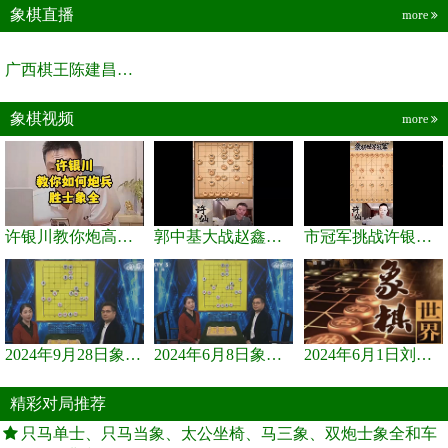
象棋直播
more
广西棋王陈建昌直播间
象棋视频
more
许银川教你炮高兵士象全如何赢士象全，简单四步即可
郭中基大战赵鑫鑫，许银川激情讲解
市冠军挑战许银川，急进中兵变化真激烈！
2024年9月28日象棋世界栏目，刘君、蒋川讲解了第九届杨官璘杯象棋...
2024年6月8日象棋世界，刘君、蒋川讲解了第九届杨官璘杯全国象棋...
2024年6月1日刘君、蒋川讲解第三届上海杯象棋大师赛谢靖与李少庚...
精彩对局推荐
只马单士、只马当象、太公坐椅、马三象、双炮士象全和车