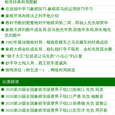
炮等经典和局图解
在游戏中学习象棋技巧-象棋双马的运用技巧学习
象棋开局布阵法之列手炮介绍
教科书般的鸳鸯炮对中炮棋局第二局，郭福人先负胡荣华
象棋大师刘殿中成名局:弃马抢先夺势,双炮卒杀局,郭长顺先
负刘殿中
1982年最佳顺炮对局，顺炮双横车之马后藏车的经典战役
象棋大师金松成名局，稳扎稳打夺子取胜，金松先胜苗永鹏
“饶子大王”彭述圣让马先胜“小点心”刘占鳌
妙手夺士闯入局，霸王双车显威风
御驾亲征（帅五进一），网络对局精选
比赛棋谱
2026第20届全国象棋等级赛男子组[2]:陈南江 先负 宛龙
2026第20届全国象棋等级赛男子组[2]:严勇 先负 储般若
2026第20届全国象棋等级赛男子组[2]:胡勇穗 先负 梁雅让
2026第20届全国象棋等级赛男子组[2]:彭茁洋 先负 周开薪