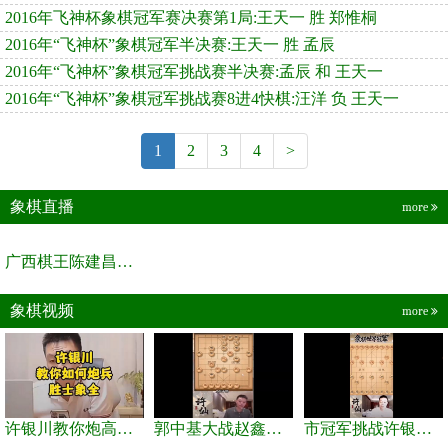
2016年飞神杯象棋冠军赛决赛第1局:王天一 胜 郑惟桐
2016年“飞神杯”象棋冠军半决赛:王天一 胜 孟辰
2016年“飞神杯”象棋冠军挑战赛半决赛:孟辰 和 王天一
2016年“飞神杯”象棋冠军挑战赛8进4快棋:汪洋 负 王天一
1
2
3
4
>
象棋直播
more
广西棋王陈建昌直播间
象棋视频
more
许银川教你炮高兵士象全如何赢士象全，简单四步即可
郭中基大战赵鑫鑫，许银川激情讲解
市冠军挑战许银川，急进中兵变化真激烈！