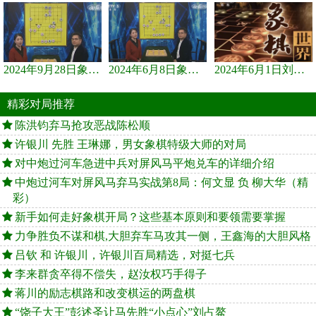
2024年9月28日象棋世界栏目，刘君、蒋川讲解了第九届杨官璘杯象棋...
2024年6月8日象棋世界，刘君、蒋川讲解了第九届杨官璘杯全国象棋...
2024年6月1日刘君、蒋川讲解第三届上海杯象棋大师赛谢靖与李少庚...
精彩对局推荐
陈洪钧弃马抢攻恶战陈松顺
许银川 先胜 王琳娜，男女象棋特级大师的对局
对中炮过河车急进中兵对屏风马平炮兑车的详细介绍
中炮过河车对屏风马弃马实战第8局：何文显 负 柳大华（精
彩）
新手如何走好象棋开局？这些基本原则和要领需要掌握
力争胜负不谋和棋,大胆弃车马攻其一侧，王鑫海的大胆风格
吕钦 和 许银川，许银川百局精选，对挺七兵
李来群贪卒得不偿失，赵汝权巧手得子
蒋川的励志棋路和改变棋运的两盘棋
“饶子大王”彭述圣让马先胜“小点心”刘占鳌