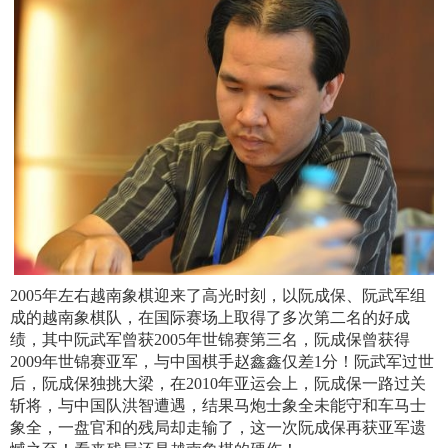
2005年左右越南象棋迎来了高光时刻，以阮成保、阮武军组
成的越南象棋队，在国际赛场上取得了多次第二名的好成
绩，其中阮武军曾获2005年世锦赛第三名，阮成保曾获得
2009年世锦赛亚军，与中国棋手赵鑫鑫仅差1分！阮武军过世
后，阮成保独挑大梁，在2010年亚运会上，阮成保一路过关
斩将，与中国队洪智遭遇，结果马炮士象全未能守和车马士
象全，一盘官和的残局却走输了，这一次阮成保再获亚军遗