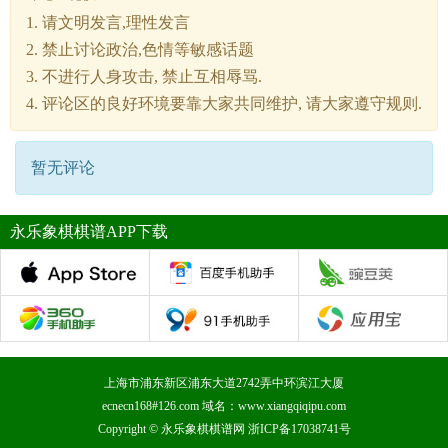
1. 请文明发言,理性发言
2. 禁止讨论政治,色情等敏感话题
3. 不进行人身攻击, 禁止互相辱骂.
4. 评论区的良好环境要靠大家共同维护, 请大家遵守规则.
暂无评论
永乐象棋棋谱APP下载
上海市浦东新区浦东大道2742弄中环滨江大厦
ecnecn168#126.com 域名：www.xiangqiqipu.com
Copyright ©
永乐象棋棋谱网
浙ICP备17038741号