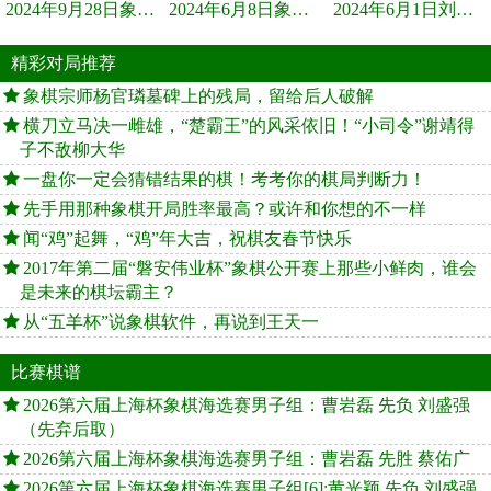
2024年9月28日象棋世界栏目，刘君、蒋川讲解了第九届杨官璘杯象棋...
2024年6月8日象棋世界，刘君、蒋川讲解了第九届杨官璘杯全国象棋...
2024年6月1日刘君、蒋川讲解第三届上海杯象棋大师赛谢靖与李少庚...
精彩对局推荐
象棋宗师杨官璘墓碑上的残局，留给后人破解
横刀立马决一雌雄，“楚霸王”的风采依旧！“小司令”谢靖得
子不敌柳大华
一盘你一定会猜错结果的棋！考考你的棋局判断力！
先手用那种象棋开局胜率最高？或许和你想的不一样
闻“鸡”起舞，“鸡”年大吉，祝棋友春节快乐
2017年第二届“磐安伟业杯”象棋公开赛上那些小鲜肉，谁会
是未来的棋坛霸主？
从“五羊杯”说象棋软件，再说到王天一
比赛棋谱
2026第六届上海杯象棋海选赛男子组：曹岩磊 先负 刘盛强
（先弃后取）
2026第六届上海杯象棋海选赛男子组：曹岩磊 先胜 蔡佑广
2026第六届上海杯象棋海选赛男子组[6]:黄光颖 先负 刘盛强