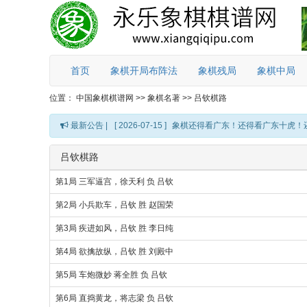
首页
象棋开局布阵法
象棋残局
象棋中局
位置：
中国象棋棋谱网
>>
象棋名著
>>
吕钦棋路
最新公告 |
[ 2026-07-15 ]
象棋还得看广东！还得看广东十虎！
吕钦棋路
第1局 三军逼宫，徐天利 负 吕钦
第2局 小兵欺车，吕钦 胜 赵国荣
第3局 疾进如风，吕钦 胜 李日纯
第4局 欲擒故纵，吕钦 胜 刘殿中
第5局 车炮微妙 蒋全胜 负 吕钦
第6局 直捣黄龙，将志梁 负 吕钦