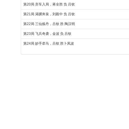
第20局 弃车入局，蒋全胜 负 吕钦
第21局 渴骥奔泉，刘殿中 负 吕钦
第22局 三仙炼丹，吕钦 胜 陶汉明
第23局 飞兵奇袭，金波 负 吕钦
第24局 妙手牵马，吕钦 胜卜凤波