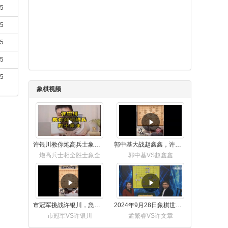
15
15
15
15
15
象棋视频
许银川教你炮高兵士象全如何赢士象全，简单四步即可
郭中基大战赵鑫鑫，许银川激情讲解
炮高兵士相全胜士象全
郭中基VS赵鑫鑫
市冠军挑战许银川，急进中兵变化真激烈！
2024年9月28日象棋世界栏目，刘君、蒋川讲解了第九届杨官璘杯象棋公开赛孟繁睿与许文章的对局
市冠军VS许银川
孟繁睿VS许文章