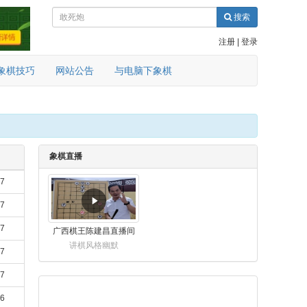
搜索
注册
|
登录
象棋技巧
网站公告
与电脑下象棋
象棋直播
17
17
17
广西棋王陈建昌直播间
讲棋风格幽默
17
17
16