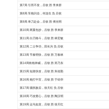
第7局 引而不发，吕钦 胜 李来群
第8局 车炮闪击，何连生 负 吕钦
第9局 单刀赴会，吕钦 胜 傅光明
第10局 两翼包抄，吕钦 胜 李来群
第11局 白刃格斗，吕钦 胜 林宏敏
第12局 二士争功，田长兴 负 吕钦
第13局 节奏明快，吕钦 胜 万春林
第14局铁炮神威， 吕钦 胜 郑乃东
第15局 短路快攻，吕钦 胜 朱祖勤
第16局 炮打中宫，吕钦 胜 于幼华
第17局 骚扰敌后，徐天红 负 吕钦
第18局 巧攻窝心，吕钦 胜 陶汉明
第19局 运马如龙，吕钦 胜 徐天红