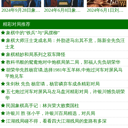
2024年9月28日象棋世界栏目，刘君、蒋川讲解了第九届杨官璘杯象棋...
2024年6月8日象棋世界，刘君、蒋川讲解了第九届杨官璘杯全国象棋...
2024年6月1日刘君、蒋川讲解第三届上海杯象棋大师赛谢靖与李少庚...
精彩对局推荐
象棋中的"铁兵"与“风摆柳”
象棋大师汪士龙成名局：外肋进马出其不意，陈新全先负汪
士龙
象棋精妙和局系列之双车降怪
教科书般的鸳鸯炮对中炮棋局第二局，郭福人先负胡荣华
胡荣华先胜杨官璘,选择1981年五羊杯,中炮过河车对屏风马
平炮兑车
朱剑秋 先负 杨官璘，杨官磷弃车成杀精彩对局
五七炮过河车对屏风马左马盘河精彩对局，许银川憾负胡荣
华
民国象棋高手记：林兴荣大败窦国柱
许银川 胜 张小平，许银川百局精选，对兵局
江湖残局碰不得，看看四大江湖残局的套路有多深