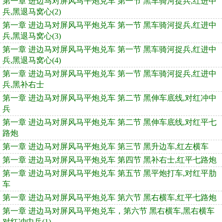
第一章 进边马对屏风马平炮兑车 第一节 黑车骑河捉兵,红进中
兵,黑退马窝心(2)
第一章 进边马对屏风马平炮兑车 第一节 黑车骑河捉兵,红进中
兵,黑退马窝心(3)
第一章 进边马对屏风马平炮兑车 第一节 黑车骑河捉兵,红进中
兵,黑退马窝心(4)
第一章 进边马对屏风马平炮兑车 第一节 黑车骑河捉兵,红进中
兵,黑补右士
第一章 进边马对屏风马平炮兑车 第二节 黑伸车底线,对红冲中
兵
第一章 进边马对屏风马平炮兑车 第二节 黑伸车底线,对红平七
路炮
第一章 进边马对屏风马平炮兑车 第三节 黑升边车,红左横车
第一章 进边马对屏风马平炮兑车 第四节 黑补右士,红平七路炮
第一章 进边马对屏风马平炮兑车 第五节 黑平炮打车,对红平肋
车
第一章 进边马对屏风马平炮兑车 第六节 黑右横车,红平七路炮
第一章 进边马对屏风马平炮兑车，第六节 黑右横车,黑右横车
对红冲中兵(1)