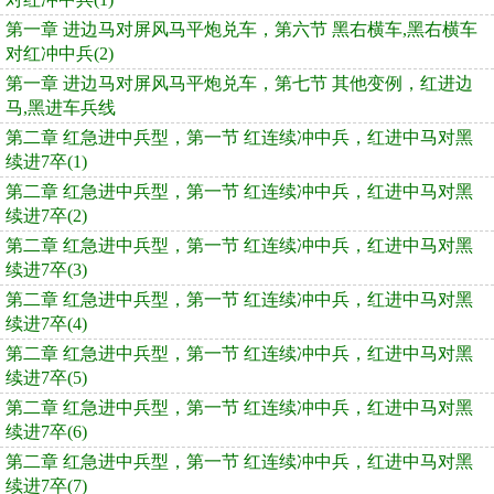
第一章 进边马对屏风马平炮兑车，第六节 黑右横车,黑右横车
对红冲中兵(2)
第一章 进边马对屏风马平炮兑车，第七节 其他变例，红进边
马,黑进车兵线
第二章 红急进中兵型，第一节 红连续冲中兵，红进中马对黑
续进7卒(1)
第二章 红急进中兵型，第一节 红连续冲中兵，红进中马对黑
续进7卒(2)
第二章 红急进中兵型，第一节 红连续冲中兵，红进中马对黑
续进7卒(3)
第二章 红急进中兵型，第一节 红连续冲中兵，红进中马对黑
续进7卒(4)
第二章 红急进中兵型，第一节 红连续冲中兵，红进中马对黑
续进7卒(5)
第二章 红急进中兵型，第一节 红连续冲中兵，红进中马对黑
续进7卒(6)
第二章 红急进中兵型，第一节 红连续冲中兵，红进中马对黑
续进7卒(7)