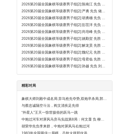
2026第20届全国象棋等级赛男子组[2]:陈南江 先负 宛龙
2026第20届全国象棋等级赛男子组[2]:严勇 先负 储般若
2026第20届全国象棋等级赛男子组[2]:胡勇穗 先负 梁雅让
2026第20届全国象棋等级赛男子组[2]:彭茁洋 先负 周开薪
2026第20届全国象棋等级赛男子组[2]:尚培峰 先负 郑奕宸
2026第20届全国象棋等级赛男子组[2]:姚勤贺 先胜 徐腾飞（卒底炮弃马局）
2026第20届全国象棋等级赛男子组[2]:解龙昊 先胜 张策
2026第20届全国象棋等级赛男子组[2]:魏纪元 先胜 刘京
2026第20届全国象棋等级赛男子组[2]:母君临 先胜 陈奕良
2026第20届全国象棋等级赛男子组[2]:孙越 先负 刘泉（金钩炮）
精彩对局
象棋大师刘殿中成名局:弃马抢先夺势,双炮卒杀局,郭长顺先负刘殿中
与蔡忠诚隔空斗法，阎文清疾足先得
“外星人”王天一惊世骇俗的跃马一跳
中炮过河车对屏风马弃马实战第8局：何文显 负 柳大华（精彩）
胡荣华先负李来群，中炮对屏风马右炮过河
1983年全国最佳一局棋，吕钦火拼郑伙添