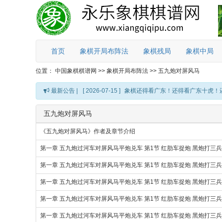
首页
象棋开局布阵法
象棋残局
象棋中局
位置：
中国象棋棋谱网
>>
象棋开局布阵法
>>
五九炮对屏风马
最新公告 |
[ 2026-07-15 ]
象棋还得看广东！还得看广东十虎！
五九炮对屏风马
《五九炮对屏风马》作者及章节介绍
第一章 五九炮过河车对屏风马平炮兑车 第1节 红肋车捉炮 黑炮打三兵
第一章 五九炮过河车对屏风马平炮兑车 第1节 红肋车捉炮 黑炮打三兵
第一章 五九炮过河车对屏风马平炮兑车 第1节 红肋车捉炮 黑炮打三兵
第一章 五九炮过河车对屏风马平炮兑车 第1节 红肋车捉炮 黑炮打三兵
第一章 五九炮过河车对屏风马平炮兑车 第1节 红肋车捉炮 黑炮打三兵