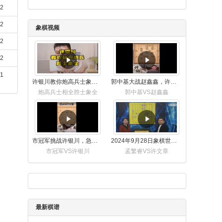
22
22
象棋视频
22
22
21
许银川教你炮高兵士象全如何赢士象全，简单四步即可
郭中基大战赵鑫鑫，许银川激情讲解
炮高兵士相全胜士象全
郭中基VS赵鑫鑫
市冠军挑战许银川，急进中兵变化真激烈！
2024年9月28日象棋世界栏目，刘君、蒋川讲解了第九届杨官璘杯象棋公开赛孟繁睿与许文章的对局
市冠军VS许银川
孟繁睿VS许文章
最新棋谱