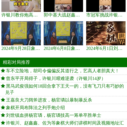
许银川教你炮高兵士象全如何赢士象全，简单四步即可
郭中基大战赵鑫鑫，许银川激情讲解
市冠军挑战许银川，急进中兵变化真激烈！
2024年9月28日象棋世界栏目，刘君、蒋川讲解了第九届杨官璘杯象棋...
2024年6月8日象棋世界，刘君、蒋川讲解了第九届杨官璘杯全国象棋...
2024年6月1日刘君、蒋川讲解第三届上海杯象棋大师赛谢靖与李少庚...
精彩对局推荐
车不立险地，胡司令偏偏反其道行之，艺高人者胆真大！
曾东平开局得子，许银川艰难逆袭（许银川14岁）
黑马武俊强如何18回合拿下王天一的，没有飞刀只有巧妙的
兑子
王嘉良大刀阔斧进攻，杨官璘以暴制暴反杀
象棋开局布阵法之列手炮介绍
刘世镇血拼杨官璘，杨官璘技高一筹单卒胜单士
许银川、赵鑫鑫、佐为等象棋大师们讲棋时间及视频地址汇