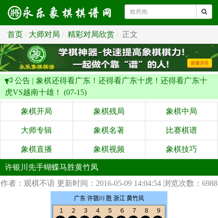
首页
大师对局
精彩对局欣赏
正文
公告 |
象棋还得看广东！还得看广东十虎！还得看广东十
虎VS越南十雄！ (07-15)
象棋开局
象棋残局
象棋中局
大师专辑
象棋名著
比赛棋谱
象棋直播
象棋视频
象棋技巧
许银川先手蝴蝶马胜黄竹凤
作者：观棋不语
更新时间：2016-05-09 14:04:54
浏览次数：6988