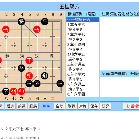
５ 2.车六平七 卒２平３
４ 4.帅六平五 后卒平３