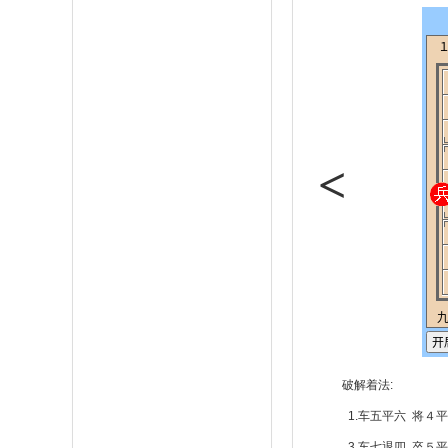
<
破解着法:
1.车五平六 将４平
3.车七退四 卒５平