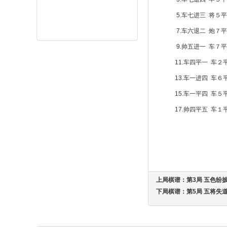
5.车七进三 将５平
7.车六退二 炮７
9.帅五进一 车７平
11.车四平一 车２
13.车一进四 车６
15.车一平四 车５
17.帅四平五 车１
上局棋谱：
第3局 五色纷
下局棋谱：
第5局 五将失