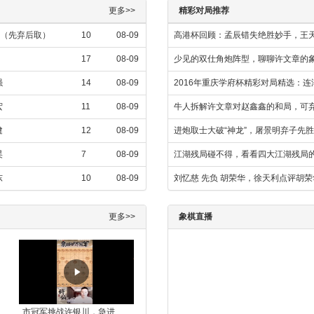
更多>>
精彩对局推荐
强（先弃后取）
10
08-09
高港杯回顾：孟辰错失绝胜妙手，王
17
08-09
少见的双仕角炮阵型，聊聊许文章的
强
14
08-09
2016年重庆学府杯精彩对局精选：
宏
11
08-09
牛人拆解许文章对赵鑫鑫的和局，可
健
12
08-09
进炮取士大破“神龙”，屠景明弃子先
昊
7
08-09
江湖残局碰不得，看看四大江湖残局
东
10
08-09
刘忆慈 先负 胡荣华，徐天利点评胡
更多>>
象棋直播
市冠军挑战许银川，急进中兵变化真激烈！