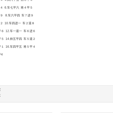
４ 6.车七平六 将４平５
平９ 8.车六平四 车７进９
２ 10.车四进一 车２退８
平６ 12.车一退一 车６进６
平５ 14.帅五平四 车５退２
平１ 16.车四平五 将５平４
平4
披
道