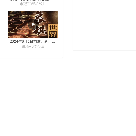
市冠军VS许银川
2024年6月1日刘君、蒋川讲解第三届上海杯象棋大师赛谢靖与李少庚的对局
谢靖VS李少庚