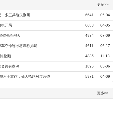
更多>>
天一多三兵险失荆州
6641
05-04
象棋开局
6683
04-05
连泽特先胜柳天
4934
07-09
弃车夺命连照将堪称排局
4611
06-17
胜陈松顺
4885
11-13
的套路有多深
1896
05-06
荣华六十杰作，仙人指路对过宫炮
5971
04-09
更多>>