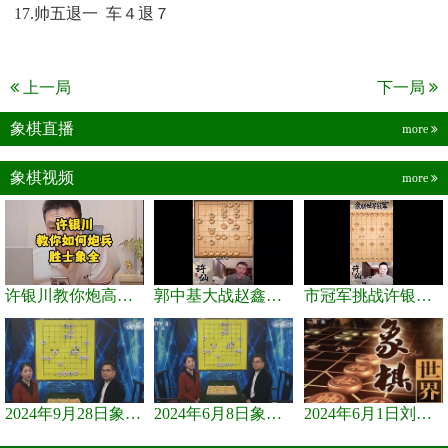
17.帅五退一 车４退７
上一局
下一局
象棋直播
more
象棋视频
more
许银川教你炮高兵士象全如何赢士象全，简单四步即可
郭中基大战赵鑫鑫，许银川激情讲解
市冠军挑战许银川，急进中兵变化真激烈！
2024年9月28日象棋世界栏目，刘君、蒋川讲解了第九届杨官璘杯象棋...
2024年6月8日象棋世界，刘君、蒋川讲解了第九届杨官璘杯全国象棋...
2024年6月1日刘君、蒋川讲解第三届上海杯象棋大师赛谢靖与李少庚...