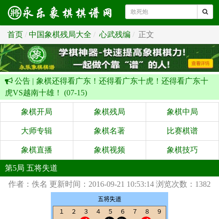
首页
中国象棋残局大全
心武残编
正文
公告 |
象棋还得看广东！还得看广东十虎！还得看广东十
虎VS越南十雄！ (07-15)
象棋开局
象棋残局
象棋中局
大师专辑
象棋名著
比赛棋谱
象棋直播
象棋视频
象棋技巧
第5局 五将失道
作者：佚名
更新时间：2016-09-21 10:53:14
浏览次数：1382