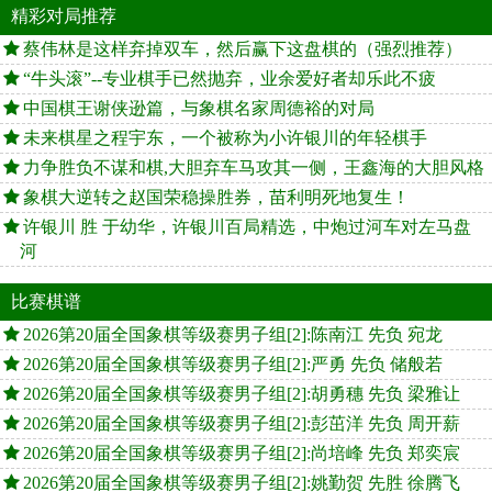
精彩对局推荐
蔡伟林是这样弃掉双车，然后赢下这盘棋的（强烈推荐）
“牛头滚”--专业棋手已然抛弃，业余爱好者却乐此不疲
中国棋王谢侠逊篇，与象棋名家周德裕的对局
未来棋星之程宇东，一个被称为小许银川的年轻棋手
力争胜负不谋和棋,大胆弃车马攻其一侧，王鑫海的大胆风格
象棋大逆转之赵国荣稳操胜券，苗利明死地复生！
许银川 胜 于幼华，许银川百局精选，中炮过河车对左马盘
河
比赛棋谱
2026第20届全国象棋等级赛男子组[2]:陈南江 先负 宛龙
2026第20届全国象棋等级赛男子组[2]:严勇 先负 储般若
2026第20届全国象棋等级赛男子组[2]:胡勇穗 先负 梁雅让
2026第20届全国象棋等级赛男子组[2]:彭茁洋 先负 周开薪
2026第20届全国象棋等级赛男子组[2]:尚培峰 先负 郑奕宸
2026第20届全国象棋等级赛男子组[2]:姚勤贺 先胜 徐腾飞