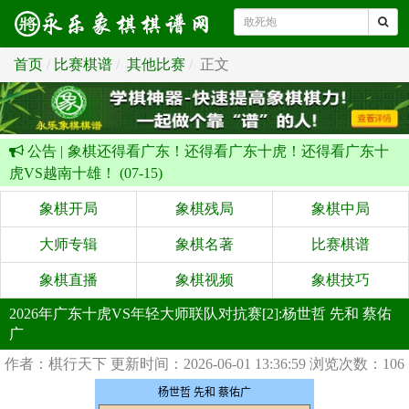
首页
比赛棋谱
其他比赛
正文
公告 |
象棋还得看广东！还得看广东十虎！还得看广东十
虎VS越南十雄！ (07-15)
象棋开局
象棋残局
象棋中局
大师专辑
象棋名著
比赛棋谱
象棋直播
象棋视频
象棋技巧
2026年广东十虎VS年轻大师联队对抗赛[2]:杨世哲 先和 蔡佑
广
作者：棋行天下
更新时间：2026-06-01 13:36:59
浏览次数：106