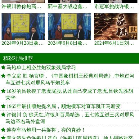
许银川教你炮高兵士象全如何赢士象全，简单四步即可
郭中基大战赵鑫鑫，许银川激情讲解
市冠军挑战许银川，急进中兵变化真激烈！
2024年9月28日象棋世界栏目，刘君、蒋川讲解了第九届杨官璘杯象棋...
2024年6月8日象棋世界，刘君、蒋川讲解了第九届杨官璘杯全国象棋...
2024年6月1日刘君、蒋川讲解第三届上海杯象棋大师赛谢靖与李少庚...
精彩对局推荐
马炮单士相必胜炮双象残局学习
李义庭 胜 杨官璘，《中国象棋棋王经典对局选》,中炮过河
车互进七兵对屏风马平炮兑车
18岁的吕钦摸了老虎屁股,从此自己变成了老虎,吕钦先胜胡
荣华
1965年最佳顺炮提名局，顺炮横车对直车跳正马新变
许银川 负 徐天红,许银川百局精选，五七炮互进三兵对屏风
马边卒右马外盘河
连弃车马炮用一兵捉将，弃的真妙！
阎文清先负许银川,选自《许银川百局精选》,仙人指路对卒