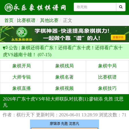
首页
比赛棋谱
其他比赛
正文
公告 |
象棋还得看广东！还得看广东十虎！还得看广东十
虎VS越南十雄！ (07-15)
象棋开局
象棋残局
象棋中局
大师专辑
象棋名著
比赛棋谱
象棋直播
象棋视频
象棋技巧
2026年广东十虎VS年轻大师联队对抗赛[1]:廖锦添 先胜 沈思
凡
作者：棋行天下
更新时间：2026-06-01 13:28:59
浏览次数：71