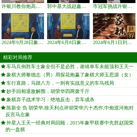
许银川教你炮高兵士象全如何赢士象全，简单四步即可
郭中基大战赵鑫鑫，许银川激情讲解
市冠军挑战许银川，急进中兵变化真激烈！
2024年9月28日象棋世界栏目，刘君、蒋川讲解了第九届杨官璘杯象棋...
2024年6月8日象棋世界，刘君、蒋川讲解了第九届杨官璘杯全国象棋...
2024年6月1日刘君、蒋川讲解第三届上海杯象棋大师赛谢靖与李少庚...
精彩对局推荐
车马兵例胜车士象全但不是必胜，谢靖单车未能顶和王天一
象棋大师黎德志（男）用探花炮赢了象棋大师玉思源（女）
车行直路，马踏八方，一则有实战意义的车马残局
妙手回相退敌解围，胡荣华四两拨千斤
象棋弃子战术学习：绝地反击，弃车成杀
陈新全 负 胡荣华,徐天利点评胡荣华六十杰作,中炮巡河炮对
反宫马左象
外星人王天一经典对局回顾，2015年象甲联赛中先胜赵国荣
的一盘棋