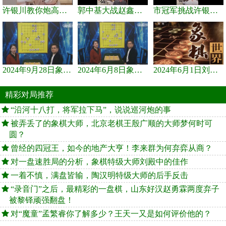
许银川教你炮高兵士象全如何赢士象全，简单四步即可
郭中基大战赵鑫鑫，许银川激情讲解
市冠军挑战许银川，急进中兵变化真激烈！
2024年9月28日象棋世界栏目，刘君、蒋川讲解了第九届杨官璘杯象棋...
2024年6月8日象棋世界，刘君、蒋川讲解了第九届杨官璘杯全国象棋...
2024年6月1日刘君、蒋川讲解第三届上海杯象棋大师赛谢靖与李少庚...
精彩对局推荐
“沿河十八打，将军拉下马”，说说巡河炮的事
被弄丢了的象棋大师，北京老棋王殷广顺的大师梦何时可
圆？
曾经的四冠王，如今的地产大亨！李来群为何弃弈从商？
对一盘速胜局的分析，象棋特级大师刘殿中的佳作
一着不慎，满盘皆输，陶汉明特级大师的后手反击
“录音门”之后，最精彩的一盘棋，山东好汉赵勇霖两度弃子
被黎铎顽强翻盘！
对“魔童”孟繁睿你了解多少？王天一又是如何评价他的？