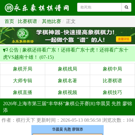
首页
比赛棋谱
其他比赛
正文
公告 |
象棋还得看广东！还得看广东十虎！还得看广东十
虎VS越南十雄！ (07-15)
象棋开局
象棋残局
象棋中局
大师专辑
象棋名著
比赛棋谱
象棋直播
象棋视频
象棋技巧
2026年上海市第三届“丰华杯”象棋公开赛[8]:华晨昊 先胜 廖锦
添
作者：棋行天下
更新时间：2026-05-13 08:56:58
浏览次数：104