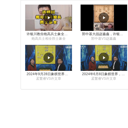
许银川教你炮高兵士象全如何赢士象全，简单四步即可
郭中基大战赵鑫鑫，许银川激情讲解
炮高兵士相全胜士象全
郭中基VS赵鑫鑫
2024年9月28日象棋世界栏目，刘君、蒋川讲解了第九届杨官璘杯象棋公开赛孟繁睿与许文章的对局
2024年6月8日象棋世界，刘君、蒋川讲解了第九届杨官璘杯全国象棋公开赛孟繁睿与许文章的对局
孟繁睿VS许文章
孟繁睿VS许文章