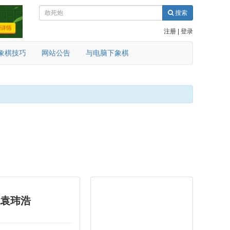
搜索
注册
|
登录
象棋技巧
网站公告
与电脑下象棋
 袁玮浩