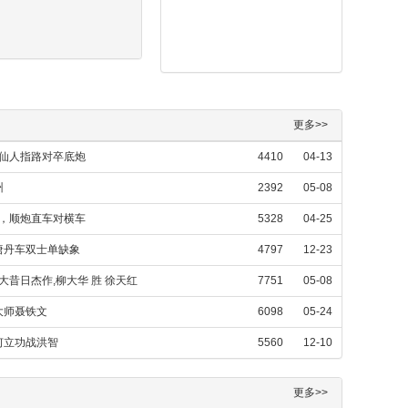
更多>>
，仙人指路对卒底炮
4410
04-13
州
2392
05-08
》，顺炮直车对横车
5328
04-25
唐丹车双士单缺象
4797
12-23
大昔日杰作,柳大华 胜 徐天红
7751
05-08
大师聂铁文
6098
05-24
何立功战洪智
5560
12-10
更多>>