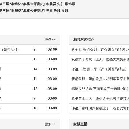
第三届“丰华杯”象棋公开赛[8]:华晨昊 先胜 廖锦添
第三届“丰华杯”象棋公开赛[8]:尹昇 先胜 吴魏
更多>>
精彩对局推荐
强（先弃后取）
8
08-09
蒋全胜 负 许银川，许银川百局精选
11
08-09
双铁滑车奇局，王天一险些大意失荆
强
14
08-09
许银川 胜 廖二平《许银川百局精选
宏
11
08-09
新老象棋一姐的碰撞，胡明车双卒胜
健
12
08-09
精彩实战绝杀:三面围攻五步速胜,柳特
昊
7
08-09
象甲赛上王天一绝处逢生执黑棋逆转
东
10
08-09
许银川巅峰时期超强运子，看老兵如
更多>>
象棋直播