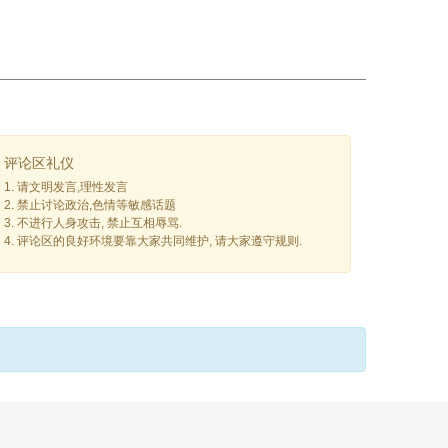
评论区礼仪
1. 请文明发言,理性发言
2. 禁止讨论政治,色情等敏感话题
3. 不进行人身攻击, 禁止互相辱骂.
4. 评论区的良好环境要靠大家共同维护, 请大家遵守规则.