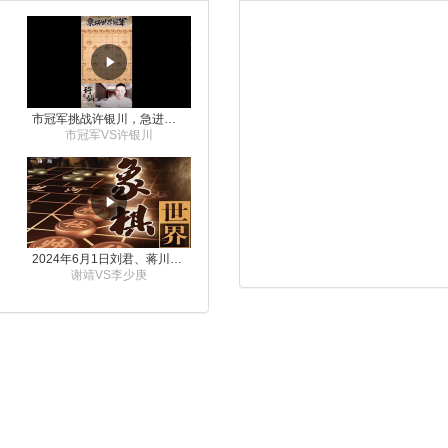
市冠军挑战许银川，急进中兵变化真激烈！
市冠军VS许银川
2024年6月1日刘君、蒋川讲解第三届上海杯象棋大师赛谢靖与李少庚的对局
谢靖VS李少庚