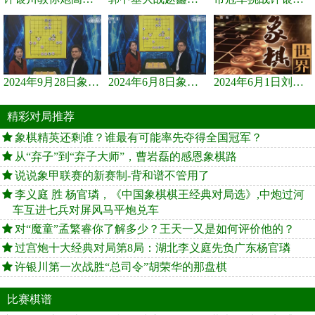
2024年9月28日象棋世界栏目，刘君、蒋川讲解了第九届杨官璘杯象棋...
2024年6月8日象棋世界，刘君、蒋川讲解了第九届杨官璘杯全国象棋...
2024年6月1日刘君、蒋川讲解第三届上海杯象棋大师赛谢靖与李少庚...
精彩对局推荐
象棋精英还剩谁？谁最有可能率先夺得全国冠军？
从“弃子”到“弃子大师”，曹岩磊的感恩象棋路
说说象甲联赛的新赛制-背和谱不管用了
李义庭 胜 杨官璘，《中国象棋棋王经典对局选》,中炮过河
车互进七兵对屏风马平炮兑车
对“魔童”孟繁睿你了解多少？王天一又是如何评价他的？
过宫炮十大经典对局第8局：湖北李义庭先负广东杨官璘
许银川第一次战胜“总司令”胡荣华的那盘棋
比赛棋谱