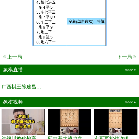
上一局
下一局
象棋直播
more
广西棋王陈建昌直播间
象棋视频
more
许银川教你炮高兵士象全如何赢士象全，简单四步即可
郭中基大战赵鑫鑫，许银川激情讲解
市冠军挑战许银川，急进中兵变化真激烈！