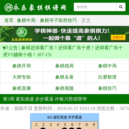
首页
象棋中局
象棋夺子取胜技巧
正文
公告 |
象棋还得看广东！还得看广东十虎！还得看广东十
虎VS越南十雄！ (07-15)
象棋开局
象棋残局
象棋中局
大师专辑
象棋名著
比赛棋谱
象棋直播
象棋视频
象棋技巧
第3局 避实就虚 步步紧逼 许银川胜胡荣华
作者：观棋不语
更新时间：2018-05-15 10:01:19
浏览次数：5673