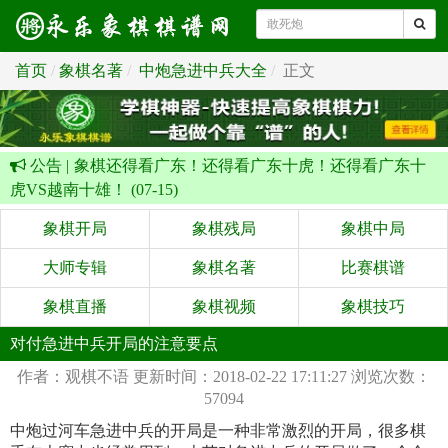
首页
象棋名著
中炮急进中兵大全
正文
公告 |
象棋还得看广东！还得看广东十虎！还得看广东十
虎VS越南十雄！ (07-15)
象棋开局
象棋残局
象棋中局
大师专辑
象棋名著
比赛棋谱
象棋直播
象棋视频
象棋技巧
对付急进中兵开局的注意要点
作者：观棋不语
更新时间：2018-02-22 17:11:27
浏览次数：
57094
中炮过河车急进中兵的开局是一种非常激烈的开局，很多棋