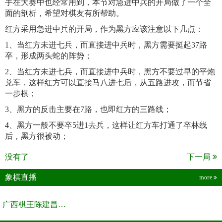
手在大赛中也经常用到，本节对急进中兵的开局做了一个全
面的剖析，希望对棋友有所帮助。
红方采用急进中兵的开局，作为黑方应该注意以下几点：
1、当红方未进七兵，而直接进中兵时，黑方需要挺起37路
卒，形成两头蛇的阵势；
2、当红方未进七兵，而直接进中兵时，黑方不要过早的平炮
兑车，这样红方可以直接马八进七后，从五路进攻，而节省
一步棋；
3、黑方的反击主要在7路，也即红方的三路线；
4、黑方一般不要卒5进1去兵，这样让红方车打通了卒林线
后，黑方很被动；
没有了
下一局
象棋直播
more
广西棋王陈建昌直播间