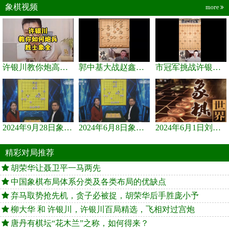
象棋视频
more
许银川教你炮高兵士象全如何赢士象全，简单四步即可
郭中基大战赵鑫鑫，许银川激情讲解
市冠军挑战许银川，急进中兵变化真激烈！
2024年9月28日象棋世界栏目，刘君、蒋川讲解了第九届杨官璘杯象棋...
2024年6月8日象棋世界，刘君、蒋川讲解了第九届杨官璘杯全国象棋...
2024年6月1日刘君、蒋川讲解第三届上海杯象棋大师赛谢靖与李少庚...
精彩对局推荐
胡荣华让聂卫平一马两先
中国象棋布局体系分类及各类布局的优缺点
弃马取势抢先机，贪子必被捉，胡荣华后手胜庞小予
柳大华 和 许银川，许银川百局精选，飞相对过宫炮
唐丹有棋坛“花木兰”之称，如何得来？