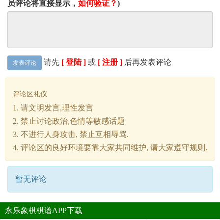
员评论将直接显示，
如何验证？
)
请先
[ 登陆 ]
或
[ 注册 ]
后再发表评论
发表评论
评论区礼仪
1. 请文明发言,理性发言
2. 禁止讨论政治,色情等敏感话题
3. 不进行人身攻击, 禁止互相辱骂.
4. 评论区的良好环境要靠大家共同维护, 请大家遵守规则.
暂无评论
永乐象棋棋谱APP下载