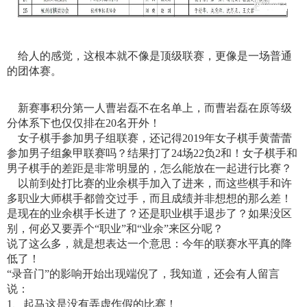
给人的感觉，这根本就不像是顶级联赛，更像是一场普通
的团体赛。
新赛事积分第一人曹岩磊不在名单上，而曹岩磊在原等级
分体系下也仅仅排在20名开外！
女子棋手参加男子组联赛，还记得2019年女子棋手黄蕾蕾
参加男子组象甲联赛吗？结果打了24场22负2和！女子棋手和
男子棋手的差距是非常明显的，怎么能放在一起进行比赛？
以前到处打比赛的业余棋手加入了进来，而这些棋手和许
多职业大师棋手都曾交过手，而且成绩并非想想的那么差！
是现在的业余棋手长进了？还是职业棋手退步了？如果没区
别，何必又要弄个“职业”和“业余”来区分呢？
说了这么多，就是想表达一个意思：今年的联赛水平真的降
低了！
“录音门”的影响开始出现端倪了，我知道，还会有人留言
说：
1、起马这是没有弄虚作假的比赛！