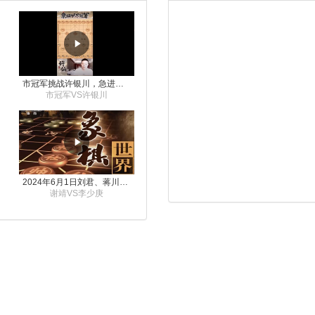
市冠军挑战许银川，急进中兵变化真激烈！
市冠军VS许银川
2024年6月1日刘君、蒋川讲解第三届上海杯象棋大师赛谢靖与李少庚的对局
谢靖VS李少庚