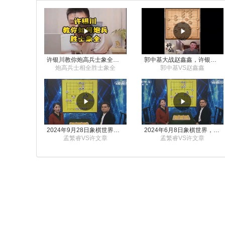
许银川教你炮高兵士象全如何赢士象全，简单四步即可
郭中基大战赵鑫鑫，许银川激情讲解
炮高兵士相全胜士象全
郭中基VS赵鑫鑫
2024年9月28日象棋世界栏目，刘君、蒋川讲解了第九届杨官璘杯象棋公开赛孟繁睿与许文章的对局
2024年6月8日象棋世界，刘君、蒋川讲解了第九届杨官璘杯全国象棋公开赛孟繁睿与许文章的对局
孟繁睿VS许文章
孟繁睿VS许文章