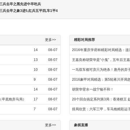
进三兵去卒之黑先进中卒吃兵
三兵去卒之象3进5,红兵五平四,车1平4
更多>>
精彩对局推荐
14
08-07
2016年重庆学府杯精彩对局精选：
13
08-07
王嘉良称胡荣华是“小鬼”，五年后王
10
08-07
一马双车都可弃只为绝杀！唐丹的弃
9
08-07
2016象甲对局精选：第5轮蒋川开
14
08-07
胡荣华背水一战宁输不和！
飞（卒底炮弃马局）
17
08-07
20个回合搞定系列第3局：香港棋王 
7
08-07
排局欣赏：六军三甲，车马炮精彩运
更多>>
象棋直播