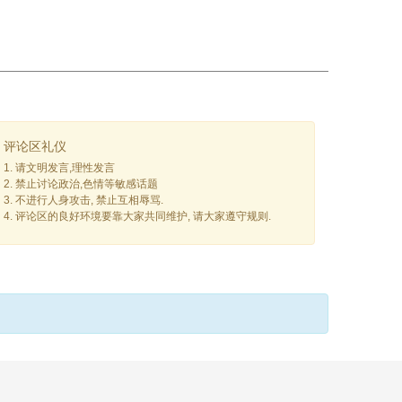
评论区礼仪
1. 请文明发言,理性发言
2. 禁止讨论政治,色情等敏感话题
3. 不进行人身攻击, 禁止互相辱骂.
4. 评论区的良好环境要靠大家共同维护, 请大家遵守规则.