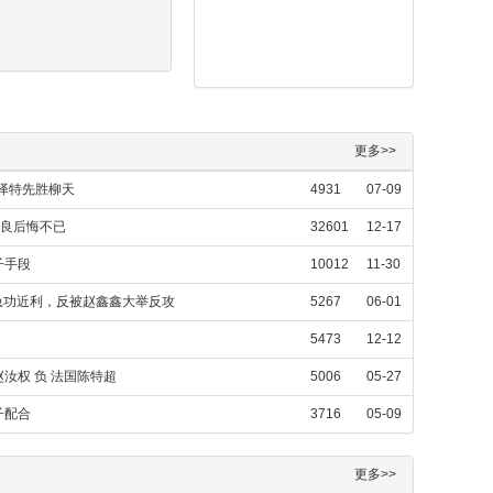
更多>>
连泽特先胜柳天
4931
07-09
嘉良后悔不已
32601
12-17
子手段
10012
11-30
局急功近利，反被赵鑫鑫大举反攻
5267
06-01
5473
12-12
赵汝权 负 法国陈特超
5006
05-27
子配合
3716
05-09
更多>>