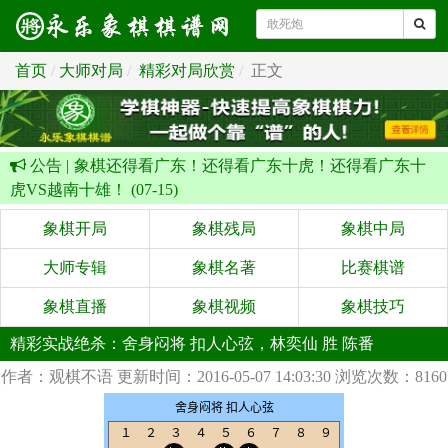
首页
大师对局
精彩对局欣赏
正文
公告 |
象棋还得看广东！还得看广东十虎！还得看广东十
虎VS越南十雄！ (07-15)
象棋开局
象棋残局
象棋中局
大师专辑
象棋名著
比赛棋谱
象棋直播
象棋视频
象棋技巧
精彩实战绝杀：舍身闷将 扣人心弦，林奕仙 胜 陈番
作者：观棋不语
更新时间：2016-05-07 14:03:30
浏览次数：8160