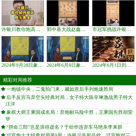
许银川教你炮高兵士象全如何赢士象全，简单四步即可
郭中基大战赵鑫鑫，许银川激情讲解
市冠军挑战许银川，急进中兵变化真激烈！
2024年9月28日象棋世界栏目，刘君、蒋川讲解了第九届杨官璘杯象棋...
2024年6月8日象棋世界，刘君、蒋川讲解了第九届杨官璘杯全国象棋...
2024年6月1日刘君、蒋川讲解第三届上海杯象棋大师赛谢靖与李少庚...
精彩对局推荐
一炮镇中央，二鬼拍门来，藏如意后手列炮速胜局
后手反宫马弃空头经典对局，女子特大陈辛琳激战男子特大
汪洋
象棋大师王秉国成名局：弃炮献马险中胜，王秉国先胜胡荣
华
“拼命三郎”岂是浪得虚名？于幼华连弃车马绝杀李来群
过宫炮十大经典对局第9局：许银川先和吕钦，过宫炮对三