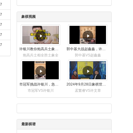
17
17
象棋视频
17
17
17
许银川教你炮高兵士象全如何赢士象全，简单四步即可
郭中基大战赵鑫鑫，许银川激情讲解
炮高兵士相全胜士象全
郭中基VS赵鑫鑫
市冠军挑战许银川，急进中兵变化真激烈！
2024年9月28日象棋世界栏目，刘君、蒋川讲解了第九届杨官璘杯象棋公开赛孟繁睿与许文章的对局
市冠军VS许银川
孟繁睿VS许文章
最新棋谱