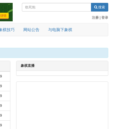
搜索
注册
|
登录
象棋技巧
网站公告
与电脑下象棋
象棋直播
19
19
19
19
19
19