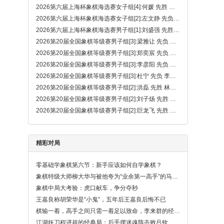
2026第六届上海杯象棋海选赛女子组[4]:何媛 先胜 王子涵
2026第六届上海杯象棋海选赛女子组[2]:左文静 先负 唐丹
2026第六届上海杯象棋海选赛男子组[1]:刘盛强 先胜 赵攀伟（大漏着）
2026第20届全国象棋等级赛男子组[3]:梁雅让 先负 徐泽辉
2026第20届全国象棋等级赛男子组[3]:郑奕宸 先负 姚勤贺
2026第20届全国象棋等级赛男子组[3]:李彦阳 先负 解龙昊
2026第20届全国象棋等级赛男子组[3]:杜宁 先负 李秉臻
2026第20届全国象棋等级赛男子组[2]:洪磊 先胜 林煜昊
2026第20届全国象棋等级赛男子组[2]:刘子炀 先胜 周珂
2026第20届全国象棋等级赛男子组[2]:巨龙飞 先胜 赵勇霖
精彩对局
零基础学象棋第六节：新手应该如何自学象棋？
象棋特级大师柳大华与被他夸为“业余第一高手”的马迎选
象棋中局大考验：虎口献车，争分夺秒
王嘉良称胡荣华是“小鬼”，五年后王嘉良后悔不已
棋输一着，高手之间只需一着足以致命，李来群的经典捉马局
江湖妖刀程进超的经典局：后手摆迷魂阵击败吕钦