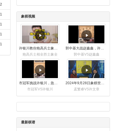
22
21
象棋视频
21
21
21
许银川教你炮高兵士象全如何赢士象全，简单四步即可
郭中基大战赵鑫鑫，许银川激情讲解
炮高兵士相全胜士象全
郭中基VS赵鑫鑫
市冠军挑战许银川，急进中兵变化真激烈！
2024年9月28日象棋世界栏目，刘君、蒋川讲解了第九届杨官璘杯象棋公开赛孟繁睿与许文章的对局
市冠军VS许银川
孟繁睿VS许文章
最新棋谱