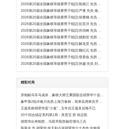
2026第20届全国象棋等级赛男子组[2]:陈南江 先负 宛龙
2026第20届全国象棋等级赛男子组[2]:严勇 先负 储般若
2026第20届全国象棋等级赛男子组[2]:胡勇穗 先负 梁雅让
2026第20届全国象棋等级赛男子组[2]:彭茁洋 先负 周开薪
2026第20届全国象棋等级赛男子组[2]:尚培峰 先负 郑奕宸
2026第20届全国象棋等级赛男子组[2]:姚勤贺 先胜 徐腾飞（卒底炮弃马局）
2026第20届全国象棋等级赛男子组[2]:解龙昊 先胜 张策
2026第20届全国象棋等级赛男子组[2]:魏纪元 先胜 刘京
2026第20届全国象棋等级赛男子组[2]:母君临 先胜 陈奕良
2026第20届全国象棋等级赛男子组[2]:孙越 先负 刘泉（金钩炮）
精彩对局
弃炮献马车马成杀，象棋大师王秉国阻击胡荣华十连霸之战
象甲第2轮许银川先胜上海万春林，简单实用将先手保持到最后
王嘉良称胡荣华是“小鬼”，五年后王嘉良后悔不已
20个回合搞定系列第1局：朱贵宝 胜 张志凯
胡荣华出奇制胜，马双卒取胜杨官璘马三兵
陈新全 负 胡荣华,徐天利点评胡荣华六十杰作,中炮巡河炮对反宫马左象