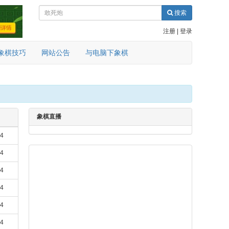
搜索
注册
|
登录
象棋技巧
网站公告
与电脑下象棋
象棋直播
24
24
24
24
24
24