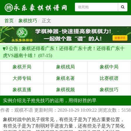
首页
象棋技巧
正文
公告 |
象棋还得看广东！还得看广东十虎！还得看广东十
虎VS越南十雄！ (07-15)
象棋开局
象棋残局
象棋中局
大师专辑
象棋名著
比赛棋谱
象棋直播
象棋视频
象棋技巧
实例介绍兑子抢先技巧的运用，用得好胜的早
作者：观棋不语
更新时间：2020-10-29 10:09:22
浏览次数：5158
象棋对战中的兑子很常见，有些兑子是为了抢占重要位置，
有些兑子是为了削弱对手进攻力量，还有些兑子是为了简化