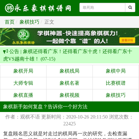
首页
象棋技巧
正文
公告 |
象棋还得看广东！还得看广东十虎！还得看广东十
虎VS越南十雄！ (07-15)
象棋开局
象棋残局
象棋中局
大师专辑
象棋名著
比赛棋谱
象棋直播
象棋视频
象棋技巧
象棋新手如何复盘？告诉你一个好方法
作者：观棋不语
更新时间：2020-10-26 20:11:50
浏览次数：
22425
复盘顾名思义就是对走过的棋局再一次的研究，去检查漏