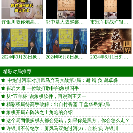
许银川教你炮高兵士象全如何赢士象全，简单四步即可
郭中基大战赵鑫鑫，许银川激情讲解
市冠军挑战许银川，急进中兵变化真激烈！
2024年9月28日象棋世界栏目，刘君、蒋川讲解了第九届杨官璘杯象棋...
2024年6月8日象棋世界，刘君、蒋川讲解了第九届杨官璘杯全国象棋...
2024年6月1日刘君、蒋川讲解第三届上海杯象棋大师赛谢靖与李少庚...
精彩对局推荐
中炮过河车对屏风马弃马实战第7局：谢 靖 负 谢卓淼
崔岩大师-一位敢打敢拼的象棋国手
从“五羊杯”说象棋软件，再说到王天一
精彩残局待高手破解：出自竹香斋-千盘华岳第2局
象棋开局布阵法之士角炮的介绍
这个局面很多棋友都会犯错，如果你是黑方，你会怎么走？
许银川不传绝学：屏风马双炮过河(2)，金松 负 许银川