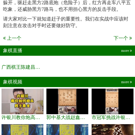
躲开，驱赶走黑方2路底炮（危险子）后，红方再走车八平五
吃象，还威胁黑方7路马，也不用担心黑方的反击手段。
请大家对比一下就知道赶子的重要性。我们在实战中应该时
刻注意在攻击对手时还要做好防守。
上一个
下一个
象棋直播
more
广西棋王陈建昌直播间
象棋视频
more
许银川教你炮高兵士象全如何赢士象全，简单四步即可
郭中基大战赵鑫鑫，许银川激情讲解
市冠军挑战许银川，急进中兵变化真激烈！