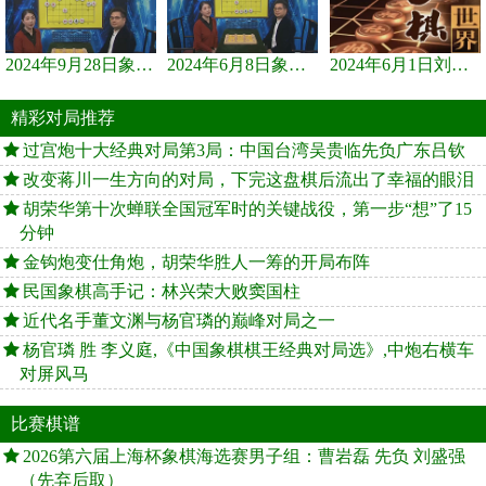
2024年9月28日象棋世界栏目，刘君、蒋川讲解了第九届杨官璘杯象棋...
2024年6月8日象棋世界，刘君、蒋川讲解了第九届杨官璘杯全国象棋...
2024年6月1日刘君、蒋川讲解第三届上海杯象棋大师赛谢靖与李少庚...
精彩对局推荐
过宫炮十大经典对局第3局：中国台湾吴贵临先负广东吕钦
改变蒋川一生方向的对局，下完这盘棋后流出了幸福的眼泪
胡荣华第十次蝉联全国冠军时的关键战役，第一步“想”了15
分钟
金钩炮变仕角炮，胡荣华胜人一筹的开局布阵
民国象棋高手记：林兴荣大败窦国柱
近代名手董文渊与杨官璘的巅峰对局之一
杨官璘 胜 李义庭,《中国象棋棋王经典对局选》,中炮右横车
对屏风马
比赛棋谱
2026第六届上海杯象棋海选赛男子组：曹岩磊 先负 刘盛强
（先弃后取）