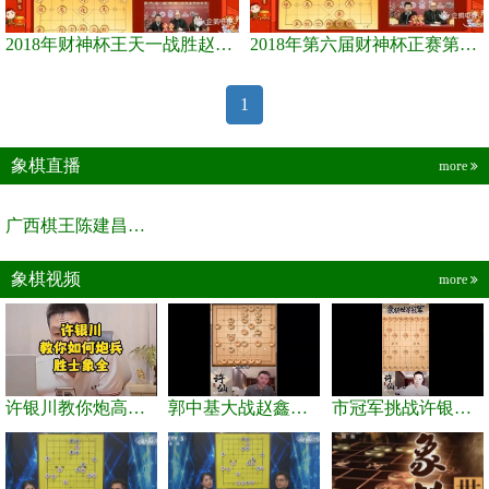
2018年财神杯王天一战胜赵鑫鑫
2018年第六届财神杯正赛第2轮王天一对郑惟桐
1
象棋直播
more
广西棋王陈建昌直播间
象棋视频
more
许银川教你炮高兵士象全如何赢士象全，简单四步即可
郭中基大战赵鑫鑫，许银川激情讲解
市冠军挑战许银川，急进中兵变化真激烈！