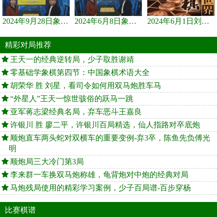
2024年9月28日象棋世界栏目，刘君、蒋川讲解了第九届杨官璘杯象棋...
2024年6月8日象棋世界，刘君、蒋川讲解了第九届杨官璘杯全国象棋...
2024年6月1日刘君、蒋川讲解第三届上海杯象棋大师赛谢靖与李少庚...
精彩对局推荐
王天一的经典逆转局，少子取胜谢靖
零基础学象棋第四节：中国象棋术语大全
胡荣华 胜 刘星，看司令如何用双马炮胜车马
“外星人”王天一惊世骇俗的跃马一跳
亚军蒋志梁经典名局，弃车恶斗王嘉良
许银川 胜 廖二平，许银川百局精选，仙人指路对卒底炮
顺炮直车两头蛇对双横车的重要变例-弃3卒，陈鱼先负傅光
明
顺炮局三大冷门第3局
李来群一车换双马炮称雄，龟背炮对中炮的经典对局
马炮残局使用的精彩学习案例，少子百局谱-百步穿杨
比赛棋谱