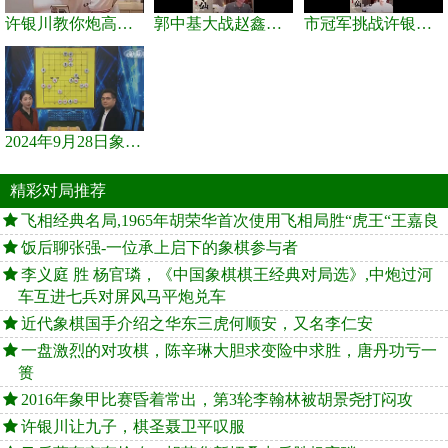
许银川教你炮高兵士象全如何赢士象全，简单四步即可
郭中基大战赵鑫鑫，许银川激情讲解
市冠军挑战许银川，急进中兵变化真激烈！
2024年9月28日象棋世界栏目，刘君、蒋川讲解了第九届杨官璘杯象棋...
精彩对局推荐
飞相经典名局,1965年胡荣华首次使用飞相局胜“虎王“王嘉良
饭后聊张强-一位承上启下的象棋参与者
李义庭 胜 杨官璘，《中国象棋棋王经典对局选》,中炮过河
车互进七兵对屏风马平炮兑车
近代象棋国手介绍之华东三虎何顺安，又名李仁安
一盘激烈的对攻棋，陈辛琳大胆求变险中求胜，唐丹功亏一
篑
2016年象甲比赛昏着常出，第3轮李翰林被胡景尧打闷攻
许银川让九子，棋圣聂卫平叹服