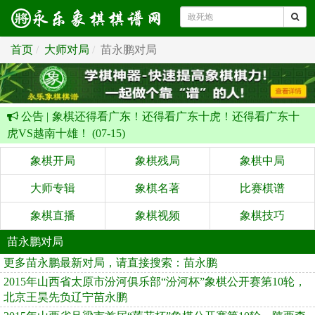
首页
大师对局
苗永鹏对局
公告 |
象棋还得看广东！还得看广东十虎！还得看广东十
虎VS越南十雄！ (07-15)
象棋开局
象棋残局
象棋中局
大师专辑
象棋名著
比赛棋谱
象棋直播
象棋视频
象棋技巧
苗永鹏对局
更多苗永鹏最新对局，请直接搜索：苗永鹏
2015年山西省太原市汾河俱乐部“汾河杯”象棋公开赛第10轮，
北京王昊先负辽宁苗永鹏