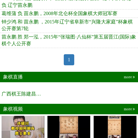
负 辽宁苗永鹏
葛维蒲 负 苗永鹏，2008年北仑杯全国象棋大师冠军赛
钟少鸿 和 苗永鹏 ，2015年辽宁省阜新市“兴隆大家庭”杯象棋
公开赛第7轮
苗永鹏 胜 郑一泓，2015年“张瑞图·八仙杯”第五届晋江(国际)象
棋个人公开赛
1
象棋直播
more
广西棋王陈建昌直播间
象棋视频
more