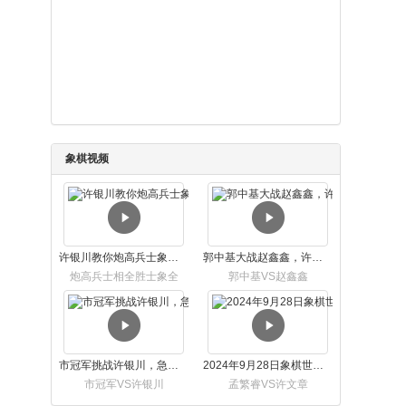
象棋视频
许银川教你炮高兵士象全如何赢士象全，简单四步即可
郭中基大战赵鑫鑫，许银川激情讲解
炮高兵士相全胜士象全
郭中基VS赵鑫鑫
市冠军挑战许银川，急进中兵变化真激烈！
2024年9月28日象棋世界栏目，刘君、蒋川讲解了第九届杨官璘杯象棋公开赛孟繁睿与许文章的对局
市冠军VS许银川
孟繁睿VS许文章