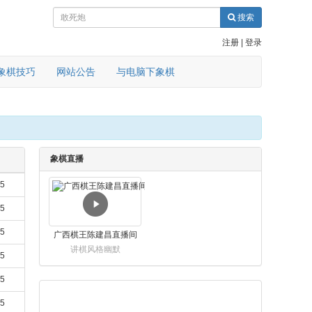
搜索
注册
|
登录
象棋技巧
网站公告
与电脑下象棋
象棋直播
05
05
05
广西棋王陈建昌直播间
讲棋风格幽默
05
05
05